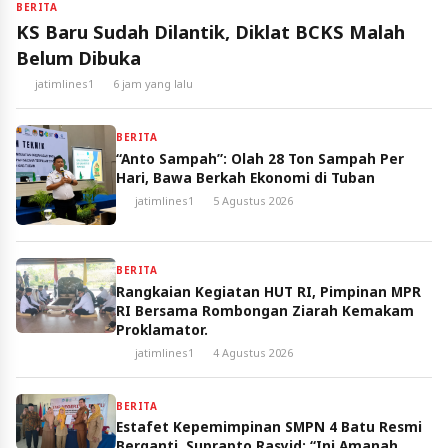
BERITA
KS Baru Sudah Dilantik, Diklat BCKS Malah
Belum Dibuka
jatimlines1
6 jam yang lalu
BERITA
“Anto Sampah”: Olah 28 Ton Sampah Per
Hari, Bawa Berkah Ekonomi di Tuban
jatimlines1
5 Agustus 2026
BERITA
Rangkaian Kegiatan HUT RI, Pimpinan MPR
RI Bersama Rombongan Ziarah Kemakam
Proklamator.
jatimlines1
4 Agustus 2026
BERITA
Estafet Kepemimpinan SMPN 4 Batu Resmi
Berganti, Suprapto Rasyid: “Ini Amanah