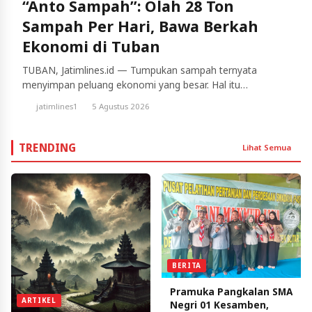
“Anto Sampah”: Olah 28 Ton
Sampah Per Hari, Bawa Berkah
Ekonomi di Tuban
TUBAN, Jatimlines.id — Tumpukan sampah ternyata
menyimpan peluang ekonomi yang besar. Hal itu
tergambar dari kisah Anto, yang akrab disapa “Anto
jatimlines1
5 Agustus 2026
Sampah”, pendiri Rumah Resik, TPS 3R pengelolaan
sampah lokal di Kabupaten Tuban. Dalam Bimbingan
Teknis (Bimtek) Tata Kelola Layanan Pengumpulan
TRENDING
Lihat Semua
Sampah Secara Terpilah Tingkat Kelurahan/Desa
Kabupaten Tuban, Rabu (5/8/2026), Anto membagikan
pengalaman panjangnya mengelola […]
BERITA
Pramuka Pangkalan SMA
ARTIKEL
Negri 01 Kesamben,