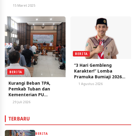
15 Maret 2025
BERITA
“3 Hari Gembleng
Karakter!” Lomba
BERITA
Pramuka Bumiaji 2026
Usung Tema
Kurangi Beban TPA,
1 Agustus 2026
Penggalang Mandiri dan
Pemkab Tuban dan
Tangguh
Kementerian PU
Resmikan Program
29 Juli 2026
Pengumpulan Sampah
Terpilah Berbasis Desa
TERBARU
BERITA