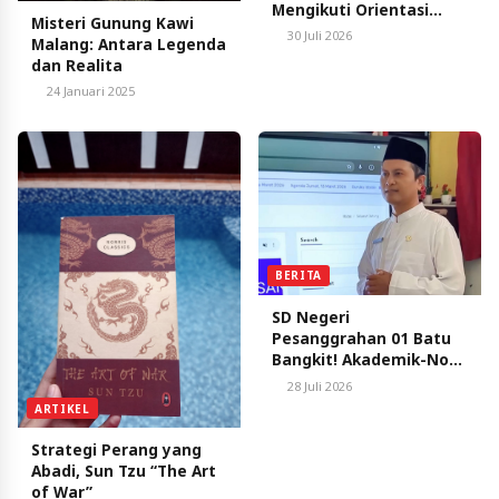
Mengikuti Orientasi
Misteri Gunung Kawi
Saka Taruna Bumi Di
30 Juli 2026
Malang: Antara Legenda
Pusat Pelatihan
dan Realita
Pertanian Dan
24 Januari 2025
Pedesaan Swadaya
(P4S) Tani Makmur Jaya
Kabupaten Blitar.
BERITA
SD Negeri
Pesanggrahan 01 Batu
Bangkit! Akademik-Non
Akademik Moncer di
28 Juli 2026
Tangan Miswanto
ARTIKEL
Strategi Perang yang
Abadi, Sun Tzu “The Art
of War”