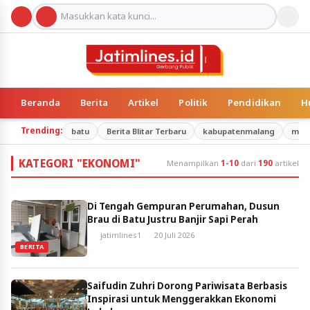
Beranda
Berita
Artikel
Politik
Pendidikan
H
Trending:
batu
Berita Blitar Terbaru
kabupatenmalang
mal
KATEGORI "EKONOMI"
Menampilkan
1-10
dari
190
artikel
Di Tengah Gempuran Perumahan, Dusun
Brau di Batu Justru Banjir Sapi Perah
jatimlines1
20 Juli 2026
BERITA
Saifudin Zuhri Dorong Pariwisata Berbasis
Inspirasi untuk Menggerakkan Ekonomi