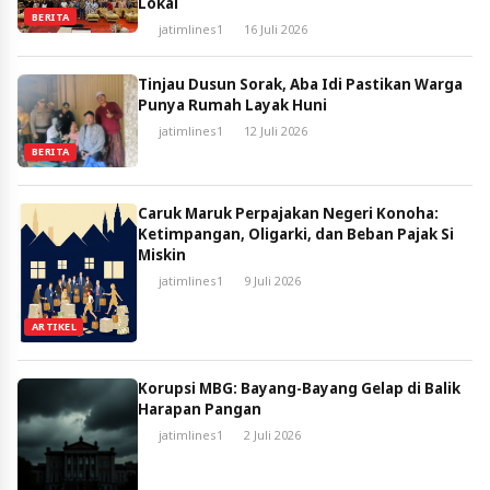
Lokal
BERITA
jatimlines1
16 Juli 2026
Tinjau Dusun Sorak, Aba Idi Pastikan Warga
Punya Rumah Layak Huni
jatimlines1
12 Juli 2026
BERITA
Caruk Maruk Perpajakan Negeri Konoha:
Ketimpangan, Oligarki, dan Beban Pajak Si
Miskin
jatimlines1
9 Juli 2026
ARTIKEL
Korupsi MBG: Bayang-Bayang Gelap di Balik
Harapan Pangan
jatimlines1
2 Juli 2026