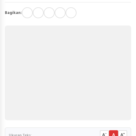
Bagikan:
−
+
A
A
A
Ukuran Teks: