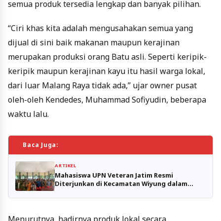
semua produk tersedia lengkap dan banyak pilihan.
“Ciri khas kita adalah mengusahakan semua yang
dijual di sini baik makanan maupun kerajinan
merupakan produksi orang Batu asli. Seperti keripik-
keripik maupun kerajinan kayu itu hasil warga lokal,
dari luar Malang Raya tidak ada,” ujar owner pusat
oleh-oleh Kendedes, Muhammad Sofiyudin, beberapa
waktu lalu.
Baca Juga:
ARTIKEL
Mahasiswa UPN Veteran Jatim Resmi
Diterjunkan di Kecamatan Wiyung dalam
Program KKN Tematik Bela Negara SDGs 2025
Menurutnya, hadirnya produk lokal secara