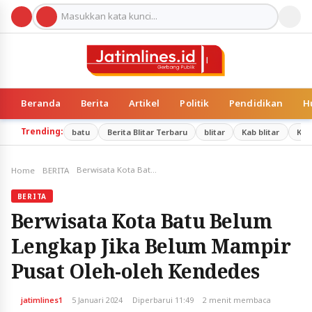
Beranda
Berita
Artikel
Politik
Pendidikan
H
Trending:
batu
Berita Blitar Terbaru
blitar
Kab blitar
Kab
Berwisata Kota Batu Belum Lengkap Jika Belum Mampir Pusat Oleh-oleh Kendedes
Home
BERITA
BERITA
Berwisata Kota Batu Belum
Lengkap Jika Belum Mampir
Pusat Oleh-oleh Kendedes
jatimlines1
5 Januari 2024
Diperbarui 11:49
2 menit membaca