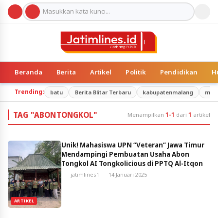
Beranda
Berita
Artikel
Politik
Pendidikan
H
Trending:
batu
Berita Blitar Terbaru
kabupatenmalang
mal
TAG "ABONTONGKOL"
Menampilkan
1-1
dari
1
artikel
Unik! Mahasiswa UPN “Veteran” Jawa Timur
Mendampingi Pembuatan Usaha Abon
Tongkol AI Tongkolicious di PPTQ Al-Itqon
jatimlines1
14 Januari 2025
ARTIKEL