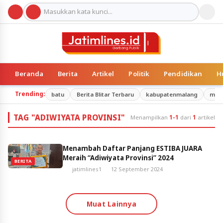
Beranda
Berita
Artikel
Politik
Pendidikan
H
Trending:
batu
Berita Blitar Terbaru
kabupatenmalang
mal
TAG "ADIWIYATA PROVINSI"
Menampilkan
1-1
dari
1
artikel
Menambah Daftar Panjang ESTIBA JUARA
Meraih “Adiwiyata Provinsi” 2024
BERITA
jatimlines1
12 September 2024
Muat Lainnya