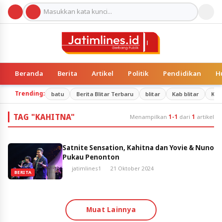
Beranda
Berita
Artikel
Politik
Pendidikan
H
Trending:
batu
Berita Blitar Terbaru
blitar
Kab blitar
Kab
TAG "KAHITNA"
Menampilkan
1-1
dari
1
artikel
Satnite Sensation, Kahitna dan Yovie & Nuno
Pukau Penonton
jatimlines1
21 Oktober 2024
BERITA
Muat Lainnya