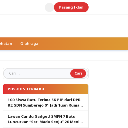
Pasang Iklan
ehatan
Olahraga
Cari untuk:
POS-POS TERBARU
100 Siswa Batu Terima SK PIP dari DPR
RI: SDN Sumberejo 01 Jadi Tuan Rumah,
Harapan Baru Pendidikan Gratis
Lawan Candu Gadget! SMPN 7 Batu
Luncurkan “Sari Madu Senju” 20 Menit
Cetak Generasi Pembaca