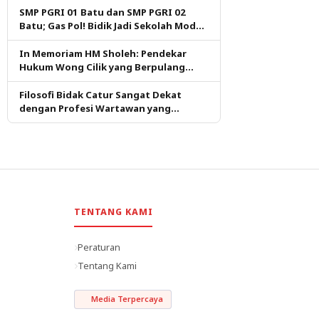
SMP PGRI 01 Batu dan SMP PGRI 02
Batu; Gas Pol! Bidik Jadi Sekolah Model
PM dan KKA Pertama di Kota Batu
In Memoriam HM Sholeh: Pendekar
Hukum Wong Cilik yang Berpulang
dalam Ketulusan
Filosofi Bidak Catur Sangat Dekat
dengan Profesi Wartawan yang
Dituntut Berpikir Kritis
TENTANG KAMI
Peraturan
Tentang Kami
Media Terpercaya