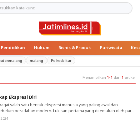
Pendidikan
Hukum
Bisnis & Produk
Pariwisata
Kes
patenmalang
malang
Polresblitar
Menampilkan
1-1
dari
1
artikel
ap Ekspresi Diri
 sebagai salah satu bentuk ekspresi manusia yang paling awal dan
sebelum peradaban modern. Lukisan pertama yang ditemukan oleh para
Lascaux di Prancis, yang diperkirakan berusia lebih dari 17.000 tahun.
 2024
gambarkan berbagai binatang dan banyak yang percaya bahwa lukisan-