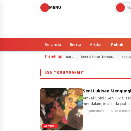
MENU
Beranda
Berita
Artikel
Politik
Trending:
batu
Berita Blitar Terbaru
kabu
TAG "KARYASENI"
Seni Lukisan Mengungk
Artikel Opini : Seni lukis,
mendalam, telah ada jauh 
arkeolog berada di gua-gua 
jatimlines1
5 Desember
Lukisan gua tersebut meng
lukisan tersebut […]
ARTIKEL