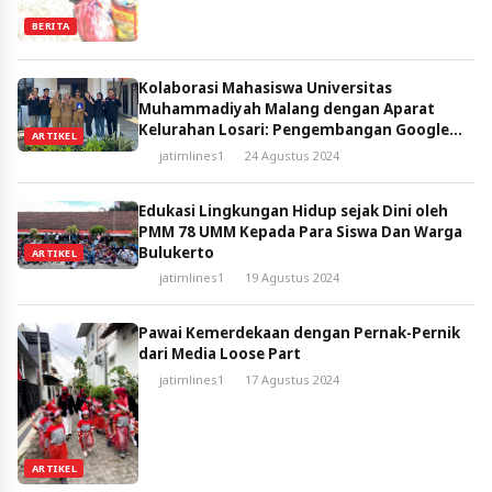
BERITA
Kolaborasi Mahasiswa Universitas
Muhammadiyah Malang dengan Aparat
Kelurahan Losari: Pengembangan Google
ARTIKEL
Form untuk Efisiensi Administrasi dan
jatimlines1
24 Agustus 2024
Layanan Masyarakat.
Edukasi Lingkungan Hidup sejak Dini oleh
PMM 78 UMM Kepada Para Siswa Dan Warga
Bulukerto
ARTIKEL
jatimlines1
19 Agustus 2024
Pawai Kemerdekaan dengan Pernak-Pernik
dari Media Loose Part
jatimlines1
17 Agustus 2024
ARTIKEL