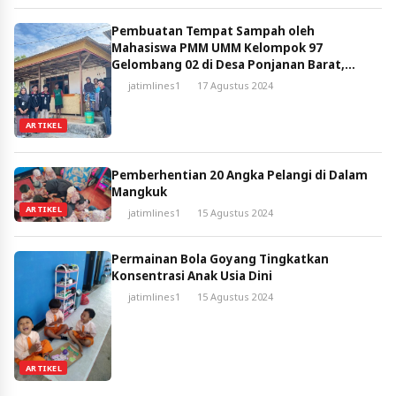
Pembuatan Tempat Sampah oleh
Mahasiswa PMM UMM Kelompok 97
Gelombang 02 di Desa Ponjanan Barat,
Dusun Tengah, Kabupaten Pamekasan,
jatimlines1
17 Agustus 2024
Kecamatan Batumarmar, Jawa Timur
ARTIKEL
Pemberhentian 20 Angka Pelangi di Dalam
Mangkuk
ARTIKEL
jatimlines1
15 Agustus 2024
Permainan Bola Goyang Tingkatkan
Konsentrasi Anak Usia Dini
jatimlines1
15 Agustus 2024
ARTIKEL