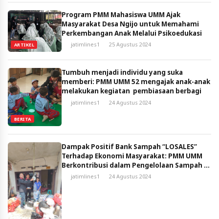
Program PMM Mahasiswa UMM Ajak
Masyarakat Desa Ngijo untuk Memahami
Perkembangan Anak Melalui Psikoedukasi
jatimlines1
25 Agustus 2024
ARTIKEL
Tumbuh menjadi individu yang suka
memberi: PMM UMM 52 mengajak anak-anak
melakukan kegiatan pembiasaan berbagi
jatimlines1
24 Agustus 2024
BERITA
Dampak Positif Bank Sampah “LOSALES”
Terhadap Ekonomi Masyarakat: PMM UMM
Berkontribusi dalam Pengelolaan Sampah di
Desa Losari
jatimlines1
24 Agustus 2024