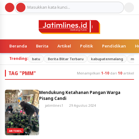
Beranda
Berita
Artikel
Politik
Pendidikan
H
Trending:
batu
Berita Blitar Terbaru
kabupatenmalang
mal
TAG "PMM"
Menampilkan
1-10
dari
10
artikel
Mendukung Ketahanan Pangan Warga
Pisang Candi
jatimlines1
29 Agustus 2024
ARTIKEL