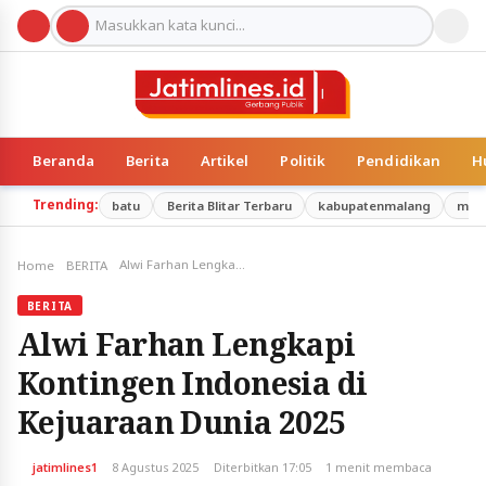
Beranda
Berita
Artikel
Politik
Pendidikan
H
Trending:
batu
Berita Blitar Terbaru
kabupatenmalang
mal
Alwi Farhan Lengkapi Kontingen Indonesia di Kejuaraan Dunia 2025
Home
BERITA
BERITA
Alwi Farhan Lengkapi
Kontingen Indonesia di
Kejuaraan Dunia 2025
jatimlines1
8 Agustus 2025
Diterbitkan 17:05
1 menit membaca