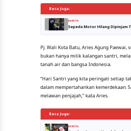
Baca Juga:
BERITA
Sepeda Motor Hilang Dipinjam 
Pj. Wali Kota Batu, Aries Agung Paewai,
bukan hanya milik kalangan santri, mela
tanah air dan bangsa Indonesia.
“Hari Santri yang kita peringati setia
dalam mempertahankan kemerdekaan. San
melawan penjajah,” kata Aries.
Baca Juga:
BERITA