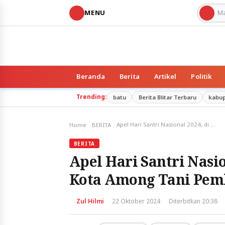
MENU
Beranda
Berita
Artikel
Politik
Trending:
batu
Berita Blitar Terbaru
kabu
Apel Hari Santri Nasional 2024, di Halaman Balai Kota Among Tani Pemkot Batu
Home
BERITA
BERITA
Apel Hari Santri Nasi
Kota Among Tani Pem
·
·
·
Zul Hilmi
22 Oktober 2024
Diterbitkan 20:38