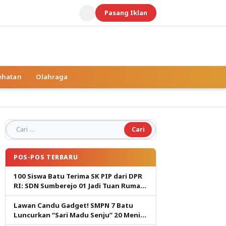
Pasang Iklan
ehatan
Olahraga
Cari untuk:
POS-POS TERBARU
100 Siswa Batu Terima SK PIP dari DPR
RI: SDN Sumberejo 01 Jadi Tuan Rumah,
Harapan Baru Pendidikan Gratis
Lawan Candu Gadget! SMPN 7 Batu
Luncurkan “Sari Madu Senju” 20 Menit
Cetak Generasi Pembaca