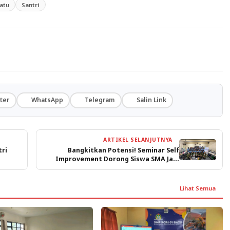
atu
Santri
ter
WhatsApp
Telegram
Salin Link
ARTIKEL SELANJUTNYA
tri
Bangkitkan Potensi! Seminar Self
Improvement Dorong Siswa SMA Jadi
Bintang Masa Depan
Lihat Semua