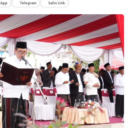
sApp
Telegram
Salin Link