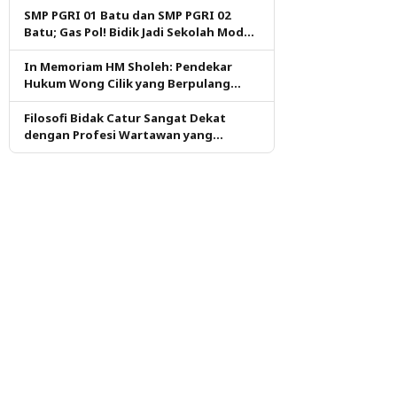
SMP PGRI 01 Batu dan SMP PGRI 02
Batu; Gas Pol! Bidik Jadi Sekolah Model
PM dan KKA Pertama di Kota Batu
In Memoriam HM Sholeh: Pendekar
Hukum Wong Cilik yang Berpulang
dalam Ketulusan
Filosofi Bidak Catur Sangat Dekat
dengan Profesi Wartawan yang
Dituntut Berpikir Kritis