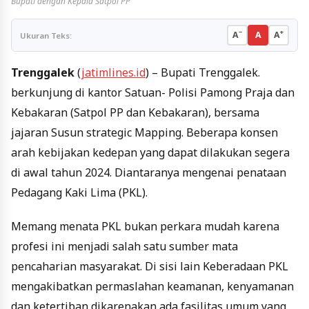
Bupati dengan Kepala Satpol PP
−
+
A
A
A
Ukuran Teks:
Trenggalek
(
jatimlines.id
) – Bupati Trenggalek.
berkunjung di kantor Satuan- Polisi Pamong Praja dan
Kebakaran (Satpol PP dan Kebakaran), bersama
jajaran Susun strategic Mapping. Beberapa konsen
arah kebijakan kedepan yang dapat dilakukan segera
di awal tahun 2024. Diantaranya mengenai penataan
Pedagang Kaki Lima (PKL).
Memang menata PKL bukan perkara mudah karena
profesi ini menjadi salah satu sumber mata
pencaharian masyarakat. Di sisi lain Keberadaan PKL
mengakibatkan permaslahan keamanan, kenyamanan
dan ketertiban dikarenakan ada fasilitas umum yang