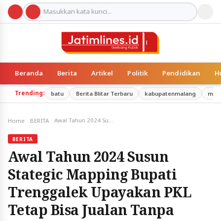
Beranda
Berita
Artikel
Politik
Pendidikan
H
Trending:
batu
Berita Blitar Terbaru
kabupatenmalang
mal
Awal Tahun 2024 Susun Stategic Mapping Bupati Trenggalek Upayakan PKL Tetap Bisa Jualan Tanpa Mengganggu Fasilitas Publik
Home
BERITA
BERITA
Awal Tahun 2024 Susun
Stategic Mapping Bupati
Trenggalek Upayakan PKL
Tetap Bisa Jualan Tanpa