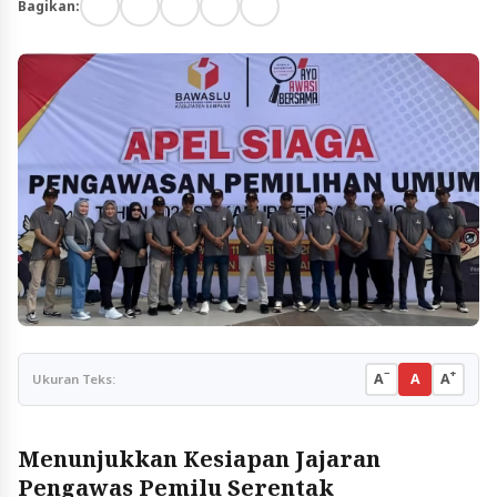
Bagikan:
−
+
A
A
A
Ukuran Teks:
Menunjukkan Kesiapan Jajaran
Pengawas Pemilu Serentak