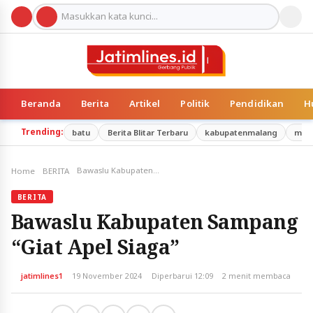
Beranda
Berita
Artikel
Politik
Pendidikan
H
Trending:
batu
Berita Blitar Terbaru
kabupatenmalang
mal
Bawaslu Kabupaten Sampang “Giat Apel Siaga”
Home
BERITA
BERITA
Bawaslu Kabupaten Sampang
“Giat Apel Siaga”
jatimlines1
19 November 2024
Diperbarui 12:09
2 menit membaca