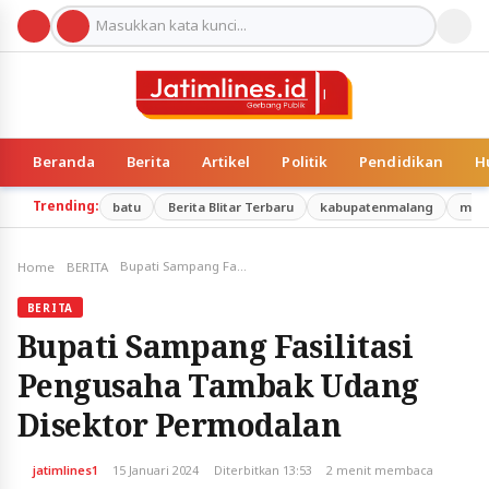
Beranda
Berita
Artikel
Politik
Pendidikan
H
Trending:
batu
Berita Blitar Terbaru
kabupatenmalang
mal
Bupati Sampang Fasilitasi Pengusaha Tambak Udang Disektor Permodalan
Home
BERITA
BERITA
Bupati Sampang Fasilitasi
Pengusaha Tambak Udang
Disektor Permodalan
jatimlines1
15 Januari 2024
Diterbitkan 13:53
2 menit membaca