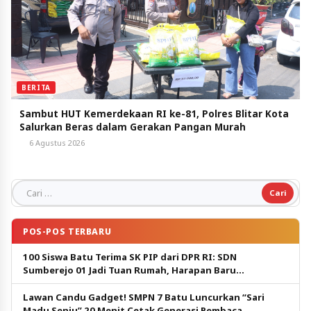
BERITA
Sambut HUT Kemerdekaan RI ke-81, Polres Blitar Kota
Salurkan Beras dalam Gerakan Pangan Murah
6 Agustus 2026
Cari untuk:
POS-POS TERBARU
100 Siswa Batu Terima SK PIP dari DPR RI: SDN
Sumberejo 01 Jadi Tuan Rumah, Harapan Baru
Pendidikan Gratis
Lawan Candu Gadget! SMPN 7 Batu Luncurkan “Sari
Madu Senju” 20 Menit Cetak Generasi Pembaca