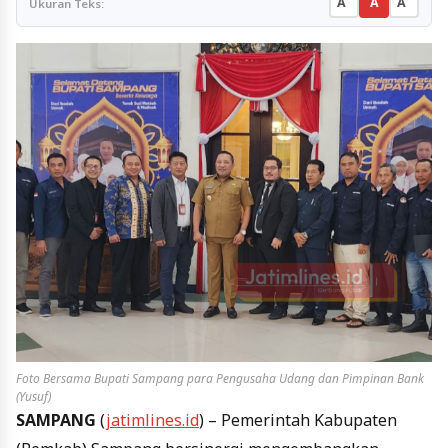
A
A
A
Ukuran Teks:
Foto Bersama Bupati Sampang para Pengusaha Udang dan Pimpinan Bank
(Yusuf)
SAMPANG
(
jatimlines.id
) – Pemerintah Kabupaten