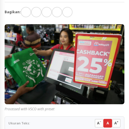
Bagikan:
Processed with VSCO with preset
−
+
A
A
A
Ukuran Teks: