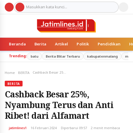
Beranda
Berita
Artikel
Politik
Pendidikan
H
Trending:
batu
Berita Blitar Terbaru
kabupatenmalang
mal
Cashback Besar 25%, Nyambung Terus dan Anti Ribet! dari Alfamart
Home
BERITA
BERITA
Cashback Besar 25%,
Nyambung Terus dan Anti
Ribet! dari Alfamart
jatimlines1
16 Februari 2024
Diperbarui 09:57
2 menit membaca