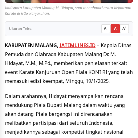
Kadispora Kabupaten Malang M. Hidayat, saat menghadiri acara Kejuaraan
Karate di GOR Kanjuruhan.
−
+
A
A
A
Ukuran Teks:
KABUPATEN MALANG,
JATIMLINES.ID
– Kepala Dinas
Pemuda dan Olahraga Kabupaten Malang Dr. M.
Hidayat, M.M., M.Pd., memberikan penjelasan terkait
event Karate Kanjuruan Open Piala KONI RI yang telah
memasuki edisi keempat, Minggu, 19/1/2025.
Dalam arahannya, Hidayat menyampaikan rencana
mendukung Piala Bupati Malang dalam waktu yang
akan datang. Piala bergengsi ini direncanakan
melibatkan partisipasi dari seluruh Indonesia,
menjadikannya sebagai kompetisi tingkat nasional