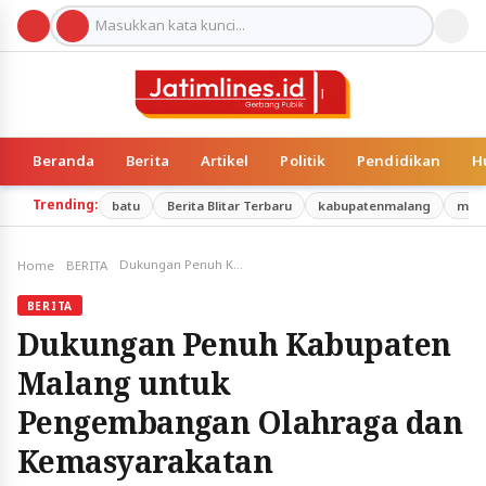
Beranda
Berita
Artikel
Politik
Pendidikan
H
Trending:
batu
Berita Blitar Terbaru
kabupatenmalang
mal
Dukungan Penuh Kabupaten Malang untuk Pengembangan Olahraga dan Kemasyarakatan
Home
BERITA
BERITA
Dukungan Penuh Kabupaten
Malang untuk
Pengembangan Olahraga dan
Kemasyarakatan