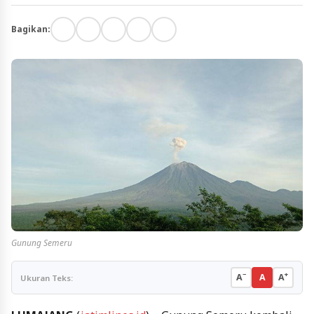
Bagikan:
Gunung Semeru
−
+
A
A
A
Ukuran Teks: