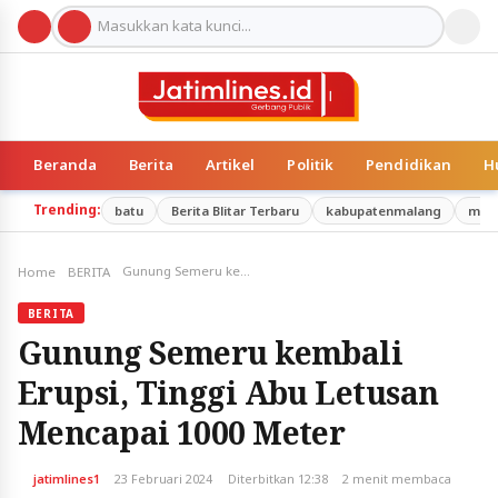
Beranda
Berita
Artikel
Politik
Pendidikan
H
Trending:
batu
Berita Blitar Terbaru
kabupatenmalang
mal
Gunung Semeru kembali Erupsi, Tinggi Abu Letusan Mencapai 1000 Meter
Home
BERITA
BERITA
Gunung Semeru kembali
Erupsi, Tinggi Abu Letusan
Mencapai 1000 Meter
jatimlines1
23 Februari 2024
Diterbitkan 12:38
2 menit membaca