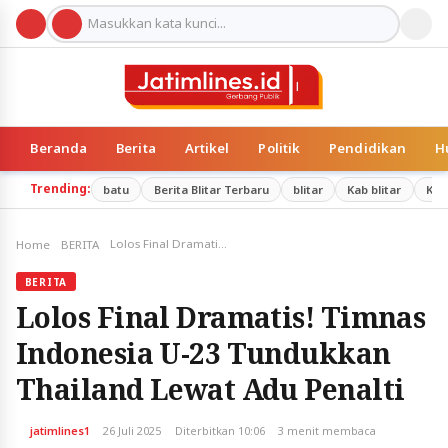
Beranda
Berita
Artikel
Politik
Pendidikan
H
Trending:
batu
Berita Blitar Terbaru
blitar
Kab blitar
Kab
Lolos Final Dramatis! Timnas Indonesia U-23 Tundukkan Thailand Lewat Adu Penalti
Home
BERITA
BERITA
Lolos Final Dramatis! Timnas
Indonesia U-23 Tundukkan
Thailand Lewat Adu Penalti
jatimlines1
26 Juli 2025
Diterbitkan 10:06
3 menit membaca