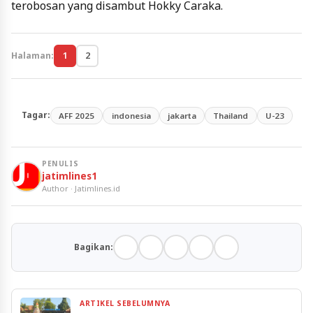
terobosan yang disambut Hokky Caraka.
Halaman:
1
2
Tagar:
AFF 2025
indonesia
jakarta
Thailand
U-23
PENULIS
jatimlines1
Author · Jatimlines.id
Bagikan:
ARTIKEL SEBELUMNYA