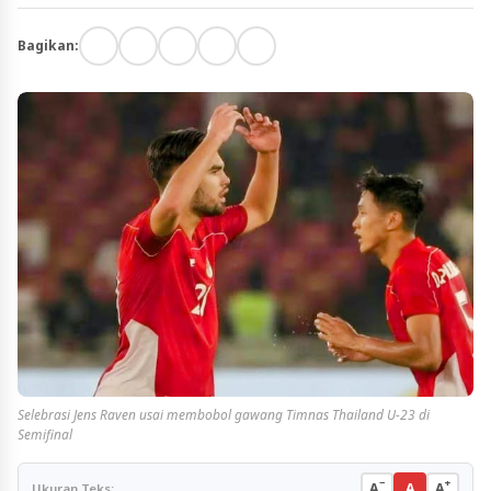
Bagikan:
Selebrasi Jens Raven usai membobol gawang Timnas Thailand U-23 di
Semifinal
−
+
A
A
A
Ukuran Teks: