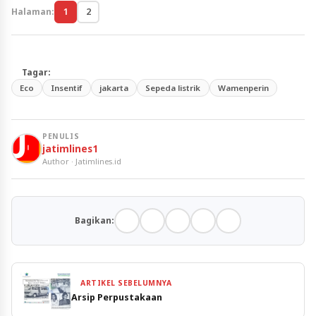
Halaman:
1
2
Tagar:
Eco
Insentif
jakarta
Sepeda listrik
Wamenperin
PENULIS
jatimlines1
Author · Jatimlines.id
Bagikan:
ARTIKEL SEBELUMNYA
Arsip Perpustakaan