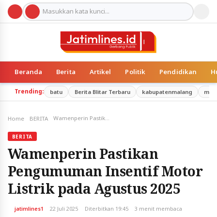
Beranda
Berita
Artikel
Politik
Pendidikan
H
Trending:
batu
Berita Blitar Terbaru
kabupatenmalang
mal
Wamenperin Pastikan Pengumuman Insentif Motor Listrik pada Agustus 2025
Home
BERITA
BERITA
Wamenperin Pastikan
Pengumuman Insentif Motor
Listrik pada Agustus 2025
jatimlines1
22 Juli 2025
Diterbitkan 19:45
3 menit membaca