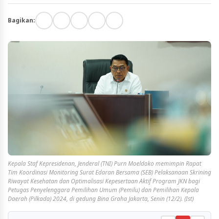
Bagikan:
Kepala Staf Kepresidenan, Jenderal (TNI) Purn Moeldoko memimpin Rapat
Tim Koordinasi Monitoring Surat Edaran Bersama (SEB) Pelaksanaan Skrining
Riwayat Kesehatan dan Optimalisasi Kepesertaan Aktif Program JKN bagi
Petugas Penyelenggara Pemilihan Umum (Pemilu) dan Pemilihan Kepala
Daerah (Pilkada) 2024, di gedung Bina Graha Jakarta, Senin (12/2). (Ist)