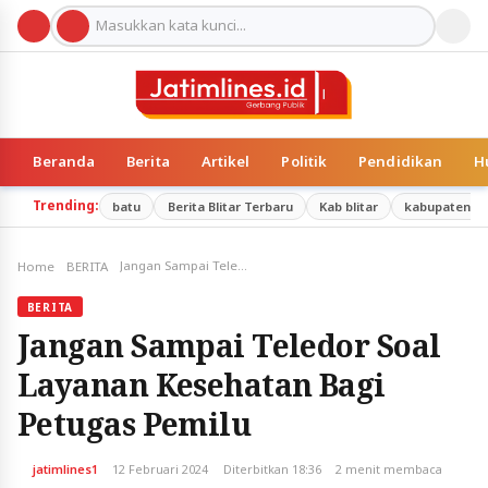
Beranda
Berita
Artikel
Politik
Pendidikan
H
Trending:
batu
Berita Blitar Terbaru
Kab blitar
kabupatenma
Jangan Sampai Teledor Soal Layanan Kesehatan Bagi Petugas Pemilu
Home
BERITA
BERITA
Jangan Sampai Teledor Soal
Layanan Kesehatan Bagi
Petugas Pemilu
jatimlines1
12 Februari 2024
Diterbitkan 18:36
2 menit membaca