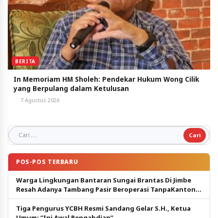
BERITA
In Memoriam HM Sholeh: Pendekar Hukum Wong Cilik
yang Berpulang dalam Ketulusan
7 Agustus 2026
Cari untuk:
POS-POS TERBARU
Warga Lingkungan Bantaran Sungai Brantas Di Jimbe
Resah Adanya Tambang Pasir Beroperasi TanpaKantongi
Izin.
Tiga Pengurus YCBH Resmi Sandang Gelar S.H., Ketua
Umum: “Ini Awal Pengabdian”