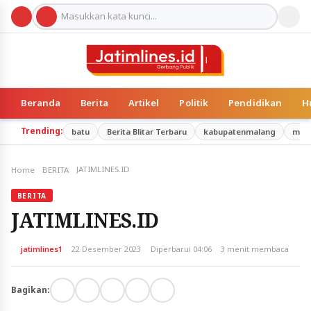
Beranda
Berita
Artikel
Politik
Pendidikan
H
Trending:
batu
Berita Blitar Terbaru
kabupatenmalang
mal
JATIMLINES.ID
Home
BERITA
BERITA
JATIMLINES.ID
jatimlines1
22 Desember 2023
Diperbarui 04:06
3 menit membaca
Bagikan: