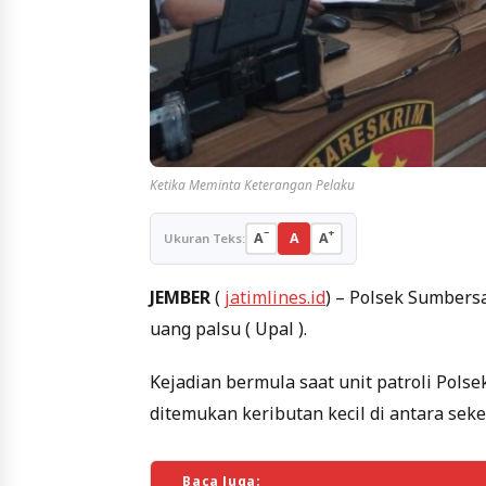
Ketika Meminta Keterangan Pelaku
−
+
A
A
A
Ukuran Teks:
JEMBER
(
jatimlines.id
) – Polsek Sumbers
uang palsu ( Upal ).
Kejadian bermula saat unit patroli Pols
ditemukan keributan kecil di antara sek
Baca Juga: