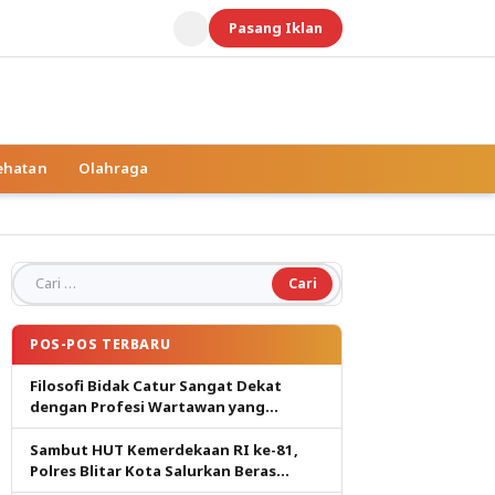
Pasang Iklan
ehatan
Olahraga
Cari untuk:
POS-POS TERBARU
Filosofi Bidak Catur Sangat Dekat
dengan Profesi Wartawan yang
Dituntut Berpikir Kritis
Sambut HUT Kemerdekaan RI ke-81,
Polres Blitar Kota Salurkan Beras
dalam Gerakan Pangan Murah