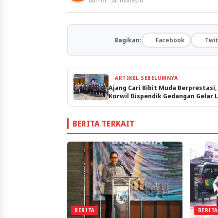
Author · Jatimlines.id
Bagikan:
Facebook
Twit
ARTIKEL SEBELUMNYA
Ajang Cari Bibit Muda Berprestasi,
Korwil Dispendik Gedangan Gelar
FLS2N
BERITA TERKAIT
BERIT
BERITA