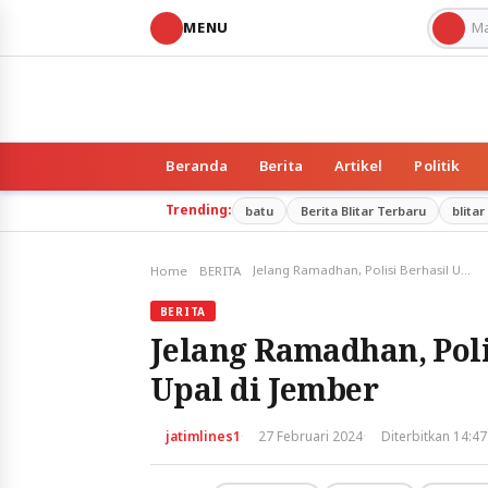
MENU
Beranda
Berita
Artikel
Politik
Trending:
batu
Berita Blitar Terbaru
blitar
Jelang Ramadhan, Polisi Berhasil Ungkap Peredaran Upal di Jember
Home
BERITA
BERITA
Jelang Ramadhan, Pol
Upal di Jember
·
·
jatimlines1
27 Februari 2024
Diterbitkan 14:47