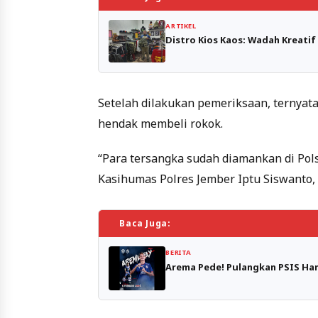
ARTIKEL
Distro Kios Kaos: Wadah Kreatif
Setelah dilakukan pemeriksaan, ternyat
hendak membeli rokok.
“Para tersangka sudah diamankan di Pols
Kasihumas Polres Jember Iptu Siswanto, S
Baca Juga:
BERITA
Arema Pede! Pulangkan PSIS Ha