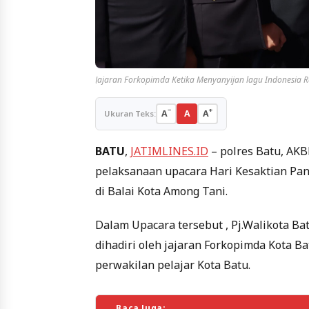
Jajaran Forkopimda Ketika Menyanyijan lagu Indonesia 
−
+
A
A
A
Ukuran Teks:
BATU
,
JATIMLINES.ID
– polres Batu, AKBP
pelaksanaan upacara Hari Kesaktian Pan
di Balai Kota Among Tani.
Dalam Upacara tersebut , Pj.Walikota Ba
dihadiri oleh jajaran Forkopimda Kota B
perwakilan pelajar Kota Batu.
Baca Juga: