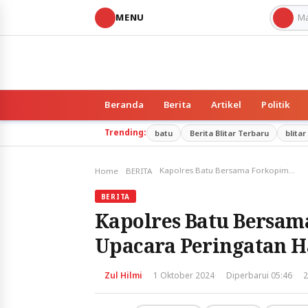
MENU
Beranda
Berita
Artikel
Politik
Trending:
batu
Berita Blitar Terbaru
blitar
Kapolres Batu Bersama Forkopimda Kota Batu Ikuti Upacara Peringatan Hari Kesaktian Pancasila
Home
BERITA
BERITA
Kapolres Batu Bersam
Upacara Peringatan Ha
·
·
·
Zul Hilmi
1 Oktober 2024
Diperbarui 05:46