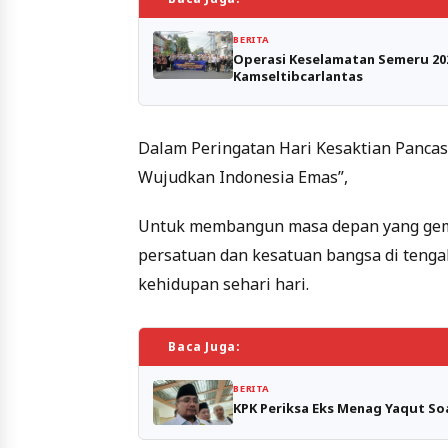
BERITA
Operasi Keselamatan Semeru 20
Kamseltibcarlantas
Dalam Peringatan Hari Kesaktian Pancas
Wujudkan Indonesia Emas”,
Untuk membangun masa depan yang gemi
persatuan dan kesatuan bangsa di teng
kehidupan sehari hari.
Baca Juga:
BERITA
KPK Periksa Eks Menag Yaqut So