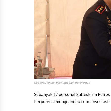
Kapolres ketika disambut oleh partnernya
Sebanyak 17 personel Satreskrim Polres
berpotensi mengganggu iklim investasi d