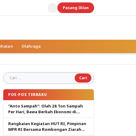
Pasang Iklan
ehatan
Olahraga
Cari untuk:
POS-POS TERBARU
“Anto Sampah”: Olah 28 Ton Sampah
Per Hari, Bawa Berkah Ekonomi di
Tuban
Rangkaian Kegiatan HUT RI, Pimpinan
MPR RI Bersama Rombongan Ziarah
Kemakam Proklamator.