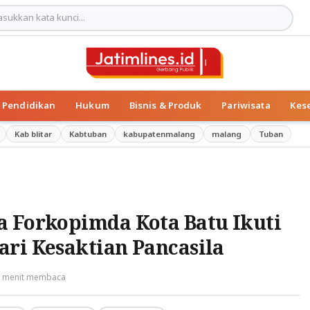
Pendidikan
Hukum
Bisnis & Produk
Pariwisata
Kes
Kab blitar
Kabtuban
kabupatenmalang
malang
Tuban
a Forkopimda Kota Batu Ikuti
ri Kesaktian Pancasila
2 menit membaca