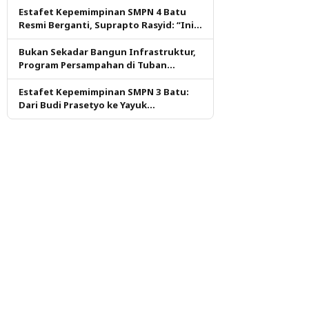
Estafet Kepemimpinan SMPN 4 Batu
Resmi Berganti, Suprapto Rasyid: “Ini
Amanah yang Harus Dijaga”
Bukan Sekadar Bangun Infrastruktur,
Program Persampahan di Tuban
Didorong Pastikan Layanan Tetap
Berjalan
Estafet Kepemimpinan SMPN 3 Batu:
Dari Budi Prasetyo ke Yayuk
Sariastutik, Tantangan Jaga Prestasi
Dimulai