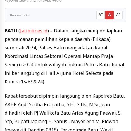
Kapolres ketika ditemui awak media
−
+
A
A
A
Ukuran Teks:
BATU
(
Jatimlines.id
) – Dalam rangka mempersiapkan
pengamanan pemilihan kepala daerah (Pilkada)
serentak 2024, Polres Batu mengadakan Rapat
Koordinasi Lintas Sektoral Operasi Mantap Praja
Semeru 2024 untuk wilayah hukum Polres Batu. Rapat
ini berlangsung di Hall Arjuna Hotel Selecta pada
Kamis (15/8/2024).
Rapat tersebut dipimpin langsung oleh Kapolres Batu,
AKBP Andi Yudha Pranatha, S.H., S.I.K., M.Si., dan
dihadiri oleh PJ Walikota Batu Aries Agung Paewai, S.
Stp, Bupati Malang H. Sanusi, Mayor Arh M. Ridwan
(mewakili Dandim 0818), Forkopimda Batu, Wakil