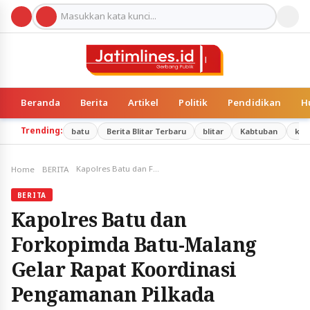
Beranda
Berita
Artikel
Politik
Pendidikan
H
Trending:
batu
Berita Blitar Terbaru
blitar
Kabtuban
kab
Kapolres Batu dan Forkopimda Batu-Malang Gelar Rapat Koordinasi Pengamanan Pilkada Serentak 2024
Home
BERITA
BERITA
Kapolres Batu dan
Forkopimda Batu-Malang
Gelar Rapat Koordinasi
Pengamanan Pilkada