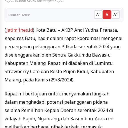
Kapolres Batu Ketika Memimpin Rapat
−
+
A
A
A
Ukuran Teks:
(
Jatimlines.id
) Kota Batu – AKBP Andi Yudha Pranata,
Kapolres Batu, hadir dalam rapat koordinasi mengenai
penanganan pelanggaran Pilkada serentak 2024 yang
diselenggarakan oleh Sentra Gakkumdu Bawaslu
Kabupaten Malang. Rapat ini diadakan di Lumintu
Strawberry Cafe dan Resto Pujon Kidul, Kabupaten
Malang, pada Kamis (29/8/2024).
Rapat ini bertujuan untuk menyamakan langkah
dalam menghadapi potensi pelanggaran pidana
selama Pemilihan Kepala Daerah serentak 2024 di
wilayah Pujon, Ngantang, dan Kasembon. Acara ini
melibatkan berbagai pihak terkait, termasuk