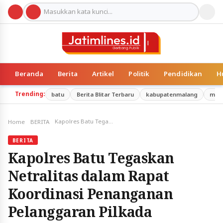
Beranda
Berita
Artikel
Politik
Pendidikan
H
Trending:
batu
Berita Blitar Terbaru
kabupatenmalang
mal
Kapolres Batu Tegaskan Netralitas dalam Rapat Koordinasi Penanganan Pelanggaran Pilkada Serentak 2024
Home
BERITA
BERITA
Kapolres Batu Tegaskan
Netralitas dalam Rapat
Koordinasi Penanganan
Pelanggaran Pilkada