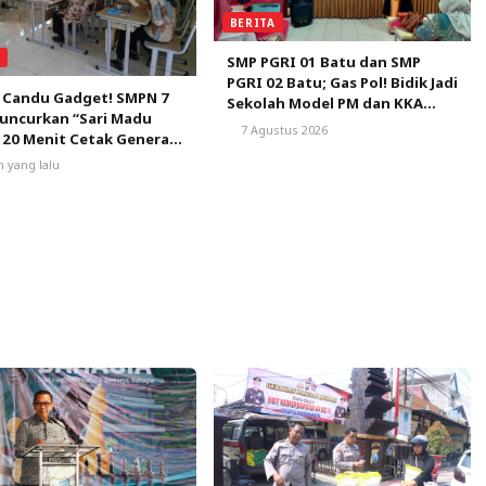
BERITA
A
SMP PGRI 01 Batu dan SMP
PGRI 02 Batu; Gas Pol! Bidik Jadi
 Candu Gadget! SMPN 7
Sekolah Model PM dan KKA
uncurkan “Sari Madu
Pertama di Kota Batu
7 Agustus 2026
 20 Menit Cetak Generasi
ca
m yang lalu