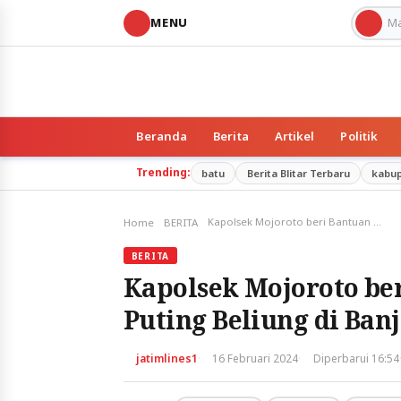
MENU
Beranda
Berita
Artikel
Politik
Trending:
batu
Berita Blitar Terbaru
kabu
Kapolsek Mojoroto beri Bantuan Korban Bencana Puting Beliung di Banjarmlati
Home
BERITA
BERITA
Kapolsek Mojoroto be
Puting Beliung di Ban
·
·
jatimlines1
16 Februari 2024
Diperbarui 16:54