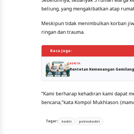
Sebelumnya, sebanyak 3 rumah warga kel
beliung, yang mengakibatkan atap ruma
Meskipun tidak menimbulkan korban jiwa
ringan dan trauma.
Baca Juga:
BERITA
Rentetan Kemenangan Gemilang 
“Kami berharap kehadiran kami dapat 
bencana,”kata Kompol Mukhlason. (mam/
Tagar:
kediri
polreskediri