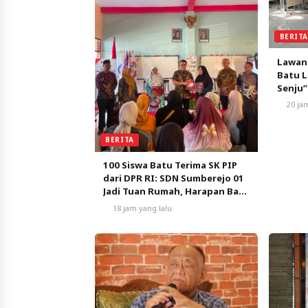
BERIT
Lawan
Batu L
Senju”
Pemba
20 ja
BERITA
100 Siswa Batu Terima SK PIP
dari DPR RI: SDN Sumberejo 01
Jadi Tuan Rumah, Harapan Baru
Pendidikan Gratis
18 jam yang lalu