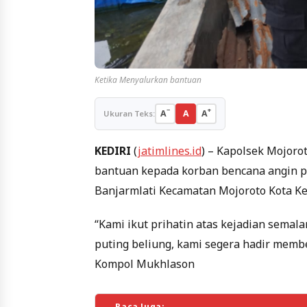
Ketika Menyalurkan bantuan
−
+
A
A
A
Ukuran Teks:
KEDIRI
(
jatimlines.id
) – Kapolsek Mojor
bantuan kepada korban bencana angin pu
Banjarmlati Kecamatan Mojoroto Kota Ked
“Kami ikut prihatin atas kejadian semal
puting beliung, kami segera hadir memb
Kompol Mukhlason
Baca Juga: