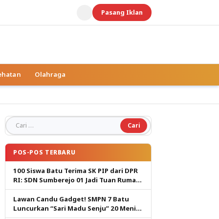
Pasang Iklan
ehatan
Olahraga
Cari untuk:
POS-POS TERBARU
100 Siswa Batu Terima SK PIP dari DPR
RI: SDN Sumberejo 01 Jadi Tuan Rumah,
Harapan Baru Pendidikan Gratis
Lawan Candu Gadget! SMPN 7 Batu
Luncurkan “Sari Madu Senju” 20 Menit
Cetak Generasi Pembaca