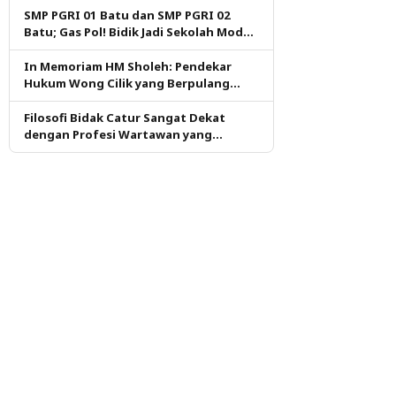
SMP PGRI 01 Batu dan SMP PGRI 02
Batu; Gas Pol! Bidik Jadi Sekolah Model
PM dan KKA Pertama di Kota Batu
In Memoriam HM Sholeh: Pendekar
Hukum Wong Cilik yang Berpulang
dalam Ketulusan
Filosofi Bidak Catur Sangat Dekat
dengan Profesi Wartawan yang
Dituntut Berpikir Kritis