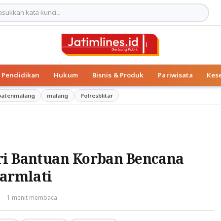
Pendidikan
Hukum
Bisnis & Produk
Pariwisata
Kes
patenmalang
malang
Polresblitar
ri Bantuan Korban Bencana
jarmlati
·
1 menit membaca