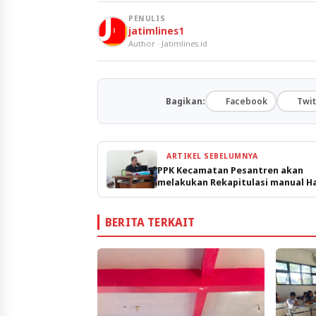
PENULIS
jatimlines1
Author · Jatimlines.id
Bagikan:
Facebook
Twit
ARTIKEL SEBELUMNYA
PPK Kecamatan Pesantren akan
melakukan Rekapitulasi manual Ha
Sabtu.
BERITA TERKAIT