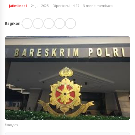
jatimlines1
24 Juli 2025
Diperbarui 14:27
3 menit membaca
Bagikan:
Kompas