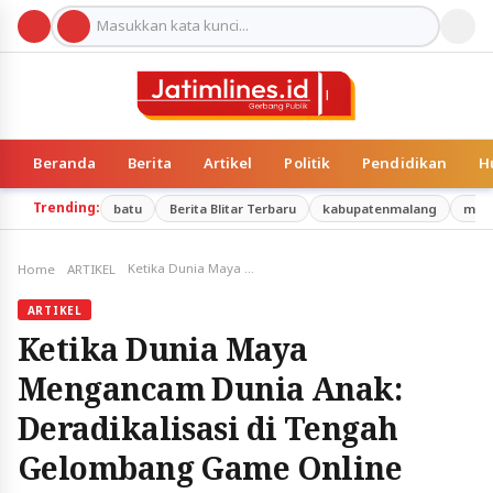
Beranda
Berita
Artikel
Politik
Pendidikan
H
Trending:
batu
Berita Blitar Terbaru
kabupatenmalang
mal
Ketika Dunia Maya Mengancam Dunia Anak: Deradikalisasi di Tengah Gelombang Game Online
Home
ARTIKEL
ARTIKEL
Ketika Dunia Maya
Mengancam Dunia Anak:
Deradikalisasi di Tengah
Gelombang Game Online