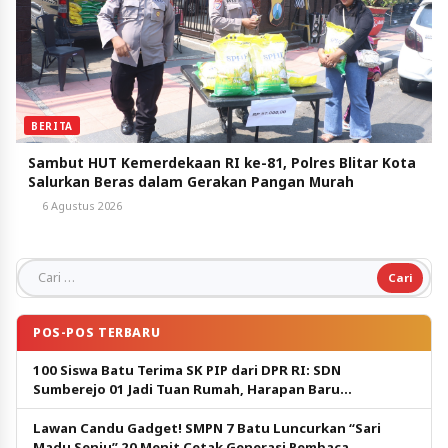
BERITA
Sambut HUT Kemerdekaan RI ke-81, Polres Blitar Kota
Salurkan Beras dalam Gerakan Pangan Murah
6 Agustus 2026
Cari untuk:
POS-POS TERBARU
100 Siswa Batu Terima SK PIP dari DPR RI: SDN
Sumberejo 01 Jadi Tuan Rumah, Harapan Baru
Pendidikan Gratis
Lawan Candu Gadget! SMPN 7 Batu Luncurkan “Sari
Madu Senju” 20 Menit Cetak Generasi Pembaca