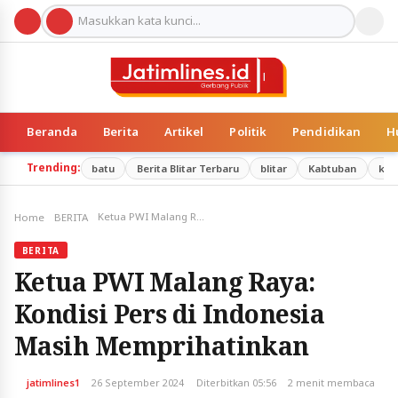
Beranda
Berita
Artikel
Politik
Pendidikan
H
Trending:
batu
Berita Blitar Terbaru
blitar
Kabtuban
kab
Ketua PWI Malang Raya: Kondisi Pers di Indonesia Masih Memprihatinkan
Home
BERITA
BERITA
Ketua PWI Malang Raya:
Kondisi Pers di Indonesia
Masih Memprihatinkan
jatimlines1
26 September 2024
Diterbitkan 05:56
2 menit membaca