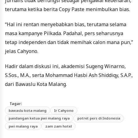
jurnalis tidak berfungsi sebagai pengawal kebenaran,
terutama ketika berita Copy Paste menimbulkan bias.
“Hal ini rentan menyebabkan bias, terutama selama
masa kampanye Pilkada. Padahal, pers seharusnya
tetap independen dan tidak memihak calon mana pun,”
jelas Cahyono.
Hadir dalam diskusi ini, akademisi Sugeng Winarno,
S.Sos., M.A., serta Mohammad Hasbi Ash Shiddiqy, S.A.P.,
dari Bawaslu Kota Malang.
Tagar:
bawaslu kota malang
Ir Cahyono
pandangan ketua pwi malang raya
potret pers di Indonesia
pwi malang raya
zam zam hotel