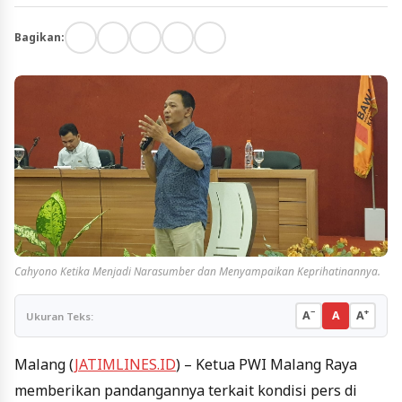
Bagikan:
Cahyono Ketika Menjadi Narasumber dan Menyampaikan Keprihatinannya.
−
+
A
A
A
Ukuran Teks:
Malang (
JATIMLINES.ID
) – Ketua PWI Malang Raya
memberikan pandangannya terkait kondisi pers di