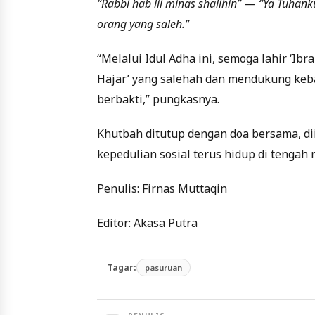
“Rabbi hab lii minas shalihin”
—
“Ya Tuhank
orang yang saleh.”
“Melalui Idul Adha ini, semoga lahir ‘Ibr
Hajar’ yang salehah dan mendukung kebai
berbakti,” pungkasnya.
Khutbah ditutup dengan doa bersama, d
kepedulian sosial terus hidup di tengah
Penulis: Firnas Muttaqin
Editor: Akasa Putra
Tagar:
pasuruan