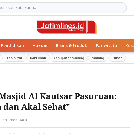
Pendidikan
Hukum
Bisnis & Produk
Pariwisata
Kes
Kab blitar
Kabtuban
kabupatenmalang
malang
Tuban
Masjid Al Kautsar Pasuruan:
 dan Akal Sehat”
 menit membaca