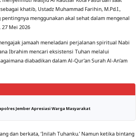
t menyelimuti Masjid Al Kautsar Kota Pasuruan saat
 sebagai khatib, Ustadz Muhammad Farihin, M.Pd.I.,
 pentingnya menggunakan akal sehat dalam mengenal
 27 Mei 2026
engajak jamaah meneladani perjalanan spiritual Nabi
na Ibrahim mencari eksistensi Tuhan melalui
agaimana diabadikan dalam Al-Qur’an Surah Al-An’am
Kapolres Jember Apresiasi Warga Masyarakat
tang dan berkata, ‘Inilah Tuhanku.’ Namun ketika bintang