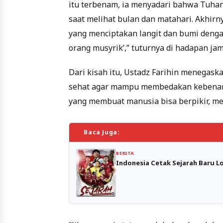
itu terbenam, ia menyadari bahwa Tuhan
saat melihat bulan dan matahari. Akhir
yang menciptakan langit dan bumi deng
orang musyrik’,” tuturnya di hadapan ja
Dari kisah itu, Ustadz Farihin menegas
sehat agar mampu membedakan kebenaran
yang membuat manusia bisa berpikir, me
Baca Juga:
BERITA
Indonesia Cetak Sejarah Baru Lol