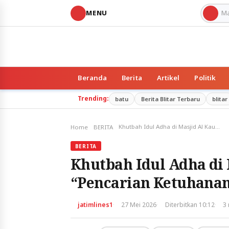
MENU
Beranda
Berita
Artikel
Politik
Trending:
batu
Berita Blitar Terbaru
blitar
Khutbah Idul Adha di Masjid Al Kautsar Pasuruan: “Pencarian Ketuhanan dan Akal Sehat”
Home
BERITA
BERITA
Khutbah Idul Adha di 
“Pencarian Ketuhanan
·
·
·
jatimlines1
27 Mei 2026
Diterbitkan 10:12
3