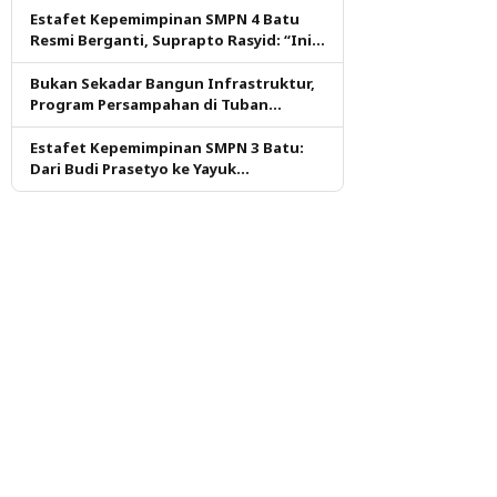
Estafet Kepemimpinan SMPN 4 Batu
Resmi Berganti, Suprapto Rasyid: “Ini
Amanah yang Harus Dijaga”
Bukan Sekadar Bangun Infrastruktur,
Program Persampahan di Tuban
Didorong Pastikan Layanan Tetap
Berjalan
Estafet Kepemimpinan SMPN 3 Batu:
Dari Budi Prasetyo ke Yayuk
Sariastutik, Tantangan Jaga Prestasi
Dimulai