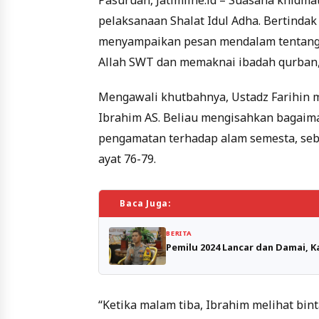
Pasuruan, Jatimline.id – Suasana khidma
pelaksanaan Shalat Idul Adha. Bertindak
menyampaikan pesan mendalam tentang
Allah SWT dan memaknai ibadah qurban,
Mengawali khutbahnya, Ustadz Farihin m
Ibrahim AS. Beliau mengisahkan bagaima
pengamatan terhadap alam semesta, seb
ayat 76-79.
Baca Juga:
BERITA
Pemilu 2024 Lancar dan Damai, 
“Ketika malam tiba, Ibrahim melihat bin