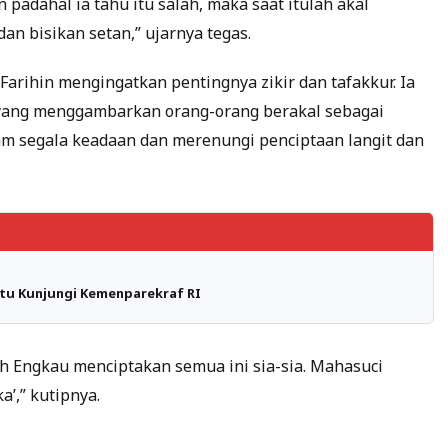
padahal ia tahu itu salah, maka saat itulah akal
dan bisikan setan,” ujarnya tegas.
Farihin mengingatkan pentingnya zikir dan tafakkur. Ia
1 yang menggambarkan orang-orang berakal sebagai
am segala keadaan dan merenungi penciptaan langit dan
atu Kunjungi Kemenparekraf RI
ah Engkau menciptakan semua ini sia-sia. Mahasuci
a’,” kutipnya.