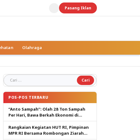
Pasang Iklan
ehatan
Olahraga
Cari untuk:
POS-POS TERBARU
“Anto Sampah”: Olah 28 Ton Sampah
Per Hari, Bawa Berkah Ekonomi di
Tuban
Rangkaian Kegiatan HUT RI, Pimpinan
MPR RI Bersama Rombongan Ziarah
Kemakam Proklamator.