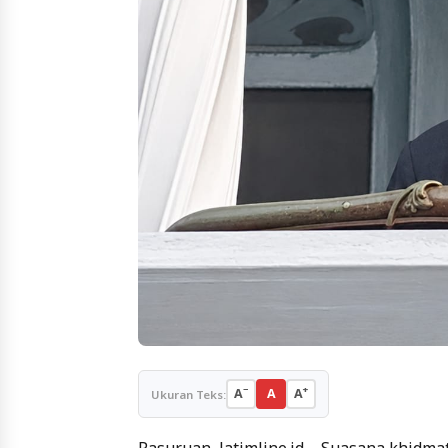
−
+
A
A
A
Ukuran Teks: