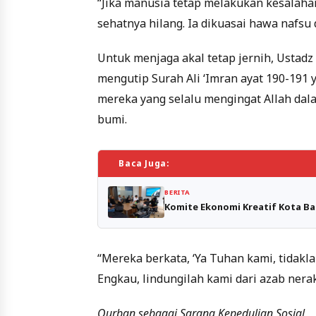
“Jika manusia tetap melakukan kesalahan 
sehatnya hilang. Ia dikuasai hawa nafsu 
Untuk menjaga akal tetap jernih, Ustadz 
mengutip Surah Ali ‘Imran ayat 190-19
mereka yang selalu mengingat Allah dal
bumi.
Baca Juga:
BERITA
Komite Ekonomi Kreatif Kota B
“Mereka berkata, ‘Ya Tuhan kami, tidakl
Engkau, lindungilah kami dari azab nerak
Qurban sebagai Sarana Kepedulian Sosial