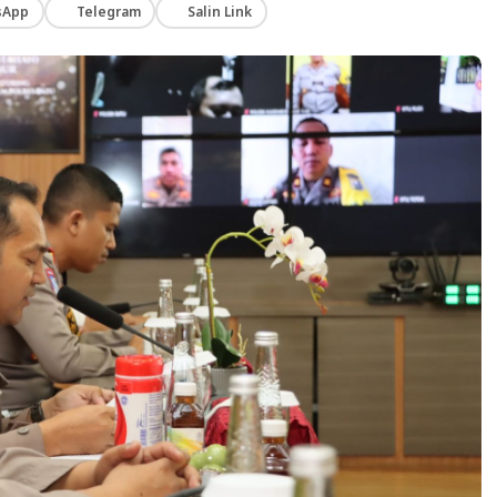
sApp
Telegram
Salin Link