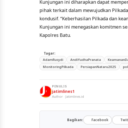
Kunjungan ini diharapkan dapat memperk
pihak terkait dalam mewujudkan Pilkada
kondusif. “Keberhasilan Pilkada dan ke
Kunjungan ini menegaskan komitmen sem
Kapolres Batu.
Tagar:
AdamRusydi
AndiYudhaPranata
KeamananDa
MonitoringPilkada
PersiapanNataru2025
po
PENULIS
jatimlines1
Author · Jatimlines.id
Bagikan:
Facebook
Twit