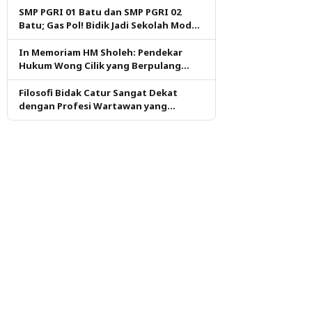
SMP PGRI 01 Batu dan SMP PGRI 02
Batu; Gas Pol! Bidik Jadi Sekolah Model
PM dan KKA Pertama di Kota Batu
In Memoriam HM Sholeh: Pendekar
Hukum Wong Cilik yang Berpulang
dalam Ketulusan
Filosofi Bidak Catur Sangat Dekat
dengan Profesi Wartawan yang
Dituntut Berpikir Kritis