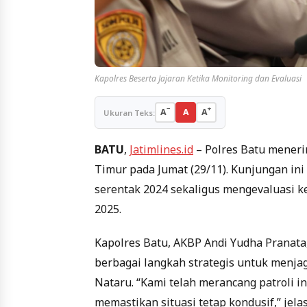
Kapolres Beserta Jajaran Ketika Monitoring dan Evaluasi
−
+
A
A
A
Ukuran Teks:
BATU
,
Jatimlines.id
– Polres Batu meneri
Timur pada Jumat (29/11). Kunjungan in
serentak 2024 sekaligus mengevaluasi 
2025.
Kapolres Batu, AKBP Andi Yudha Pranat
berbagai langkah strategis untuk menj
Nataru. “Kami telah merancang patroli i
memastikan situasi tetap kondusif,” jela