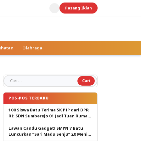
Pasang Iklan
ehatan
Olahraga
Cari untuk:
POS-POS TERBARU
100 Siswa Batu Terima SK PIP dari DPR
RI: SDN Sumberejo 01 Jadi Tuan Rumah,
Harapan Baru Pendidikan Gratis
Lawan Candu Gadget! SMPN 7 Batu
Luncurkan “Sari Madu Senju” 20 Menit
Cetak Generasi Pembaca