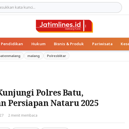
Pendidikan
Hukum
Bisnis & Produk
Pariwisata
Kes
patenmalang
malang
Polresblitar
unjungi Polres Batu,
an Persiapan Nataru 2025
·
:27
2 menit membaca