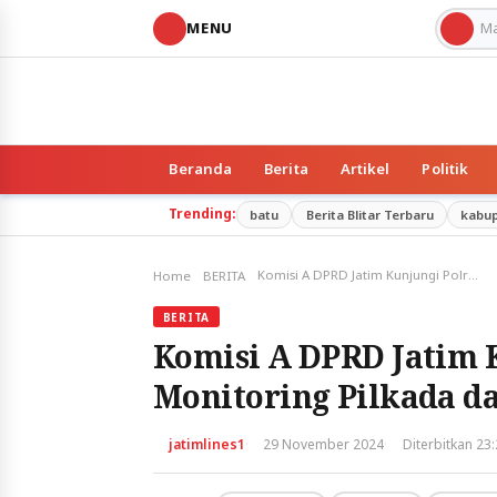
MENU
Beranda
Berita
Artikel
Politik
Trending:
batu
Berita Blitar Terbaru
kabu
Komisi A DPRD Jatim Kunjungi Polres Batu, Monitoring Pilkada dan Persiapan Nataru 2025
Home
BERITA
BERITA
Komisi A DPRD Jatim K
Monitoring Pilkada d
·
·
jatimlines1
29 November 2024
Diterbitkan 23