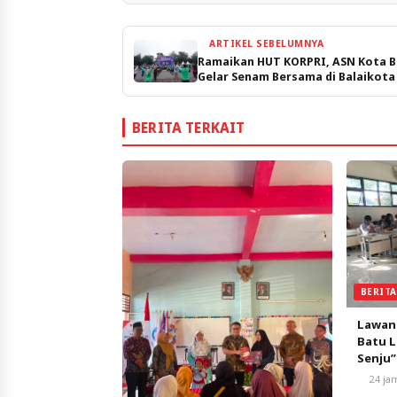
ARTIKEL SEBELUMNYA
Ramaikan HUT KORPRI, ASN Kota 
Gelar Senam Bersama di Balaikota
BERITA TERKAIT
BERIT
Lawan
Batu L
Senju”
Pemba
24 ja