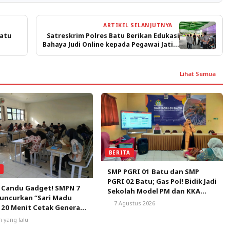
ARTIKEL SELANJUTNYA
Batu
Satreskrim Polres Batu Berikan Edukasi
Bahaya Judi Online kepada Pegawai Jatim
Park 2
Lihat Semua
BERITA
A
SMP PGRI 01 Batu dan SMP
PGRI 02 Batu; Gas Pol! Bidik Jadi
 Candu Gadget! SMPN 7
Sekolah Model PM dan KKA
uncurkan “Sari Madu
Pertama di Kota Batu
7 Agustus 2026
 20 Menit Cetak Generasi
ca
m yang lalu