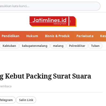
Pendidikan
Hukum
Bisnis & Produk
Pariwisata
Kes
Kabtuban
kabupatenmalang
malang
Polresblitar
Tuban
 Kebut Packing Surat Suara
 membaca
Telegram
Salin Link