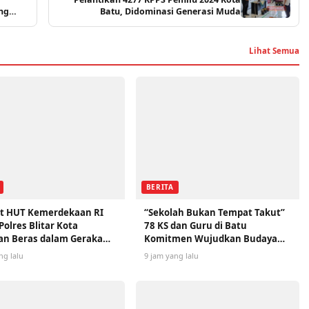
ng
Batu, Didominasi Generasi Muda
Lihat Semua
BERITA
t HUT Kemerdekaan RI
“Sekolah Bukan Tempat Takut”
Polres Blitar Kota
78 KS dan Guru di Batu
an Beras dalam Gerakan
Komitmen Wujudkan Budaya
n Murah
Aman dan Nyaman
ng lalu
9 jam yang lalu