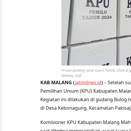
Proses packing surat suara Pemilu 2024 di
Malang. (tof)
KAB MALANG
(
jatimlines.id
) – Setelah su
Pemilihan Umum (KPU) Kabupaten Malang
Kegiatan ini dilakukan di gudang Bulog 
di Desa Kebonagung, Kecamatan Pakisaj
Komisioner KPU Kabupaten Malang Maha
saat ditemui menerangkan, surat suara 