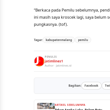
“Berkaca pada Pemilu sebelumnya, pendi
ini masih saya kroscek lagi, saya belum s
pungkasnya. (tof).
Tagar:
kabupatenmalang
pemilu
PENULIS
jatimlines1
Author · Jatimlines.id
Bagikan:
Facebook
Twi
ARTIKEL SEBELUMNYA
Tekan Angka Laka, Polres Batu