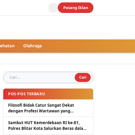
Pasang Iklan
ehatan
Olahraga
Cari untuk:
POS-POS TERBARU
Filosofi Bidak Catur Sangat Dekat
dengan Profesi Wartawan yang
Dituntut Berpikir Kritis
Sambut HUT Kemerdekaan RI ke-81,
Polres Blitar Kota Salurkan Beras dalam
Gerakan Pangan Murah