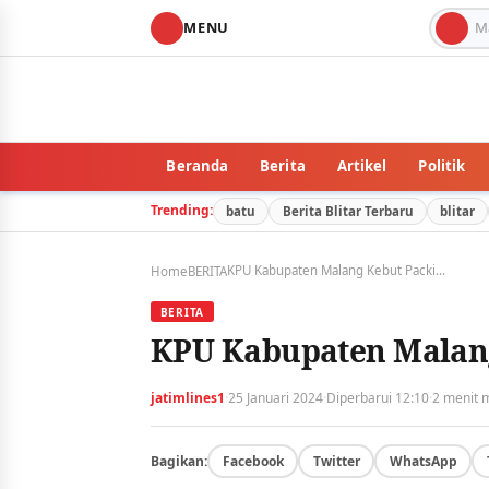
MENU
Beranda
Berita
Artikel
Politik
Trending:
batu
Berita Blitar Terbaru
blitar
KPU Kabupaten Malang Kebut Packing Surat Suara
Home
BERITA
BERITA
KPU Kabupaten Malang
·
·
·
jatimlines1
25 Januari 2024
Diperbarui 12:10
2 menit
Bagikan:
Facebook
Twitter
WhatsApp