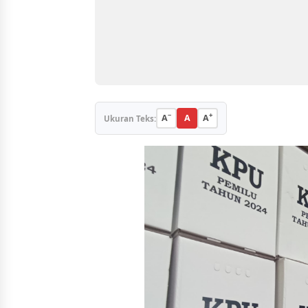
−
+
A
A
A
Ukuran Teks: