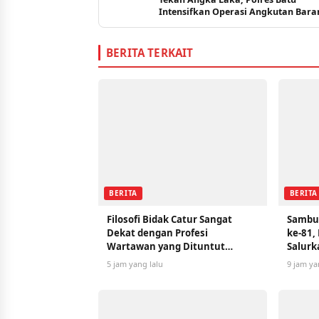
Intensifkan Operasi Angkutan Bara
Over Kapasitas
BERITA TERKAIT
BERITA
BERITA
Filosofi Bidak Catur Sangat
Sambu
Dekat dengan Profesi
ke-81, 
Wartawan yang Dituntut
Salurk
Berpikir Kritis
Panga
5 jam yang lalu
9 jam ya