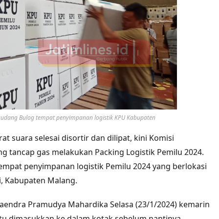
 gudang Bulog tempat penyimpanan logistik KPU Kabupaten
rat suara selesai disortir dan dilipat, kini Komisi
 tancap gas melakukan Packing Logistik Pemilu 2024.
tempat penyimpanan logistik Pemilu 2024 yang berlokasi
i, Kabupaten Malang.
endra Pramudya Mahardika Selasa (23/1/2024) kemarin
itu dimasukkan ke dalam kotak sebelum nantinya