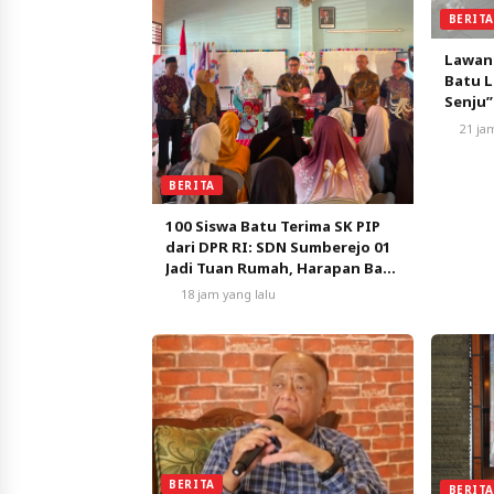
BERIT
Lawan
Batu L
Senju”
Pemba
21 ja
BERITA
100 Siswa Batu Terima SK PIP
dari DPR RI: SDN Sumberejo 01
Jadi Tuan Rumah, Harapan Baru
Pendidikan Gratis
18 jam yang lalu
BERITA
BERIT