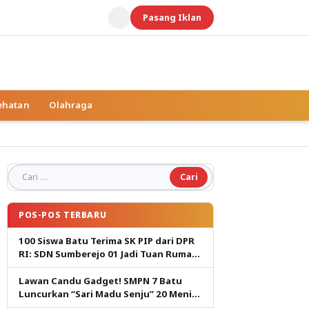
Pasang Iklan
ehatan
Olahraga
Cari untuk:
POS-POS TERBARU
100 Siswa Batu Terima SK PIP dari DPR
RI: SDN Sumberejo 01 Jadi Tuan Rumah,
Harapan Baru Pendidikan Gratis
Lawan Candu Gadget! SMPN 7 Batu
Luncurkan “Sari Madu Senju” 20 Menit
Cetak Generasi Pembaca