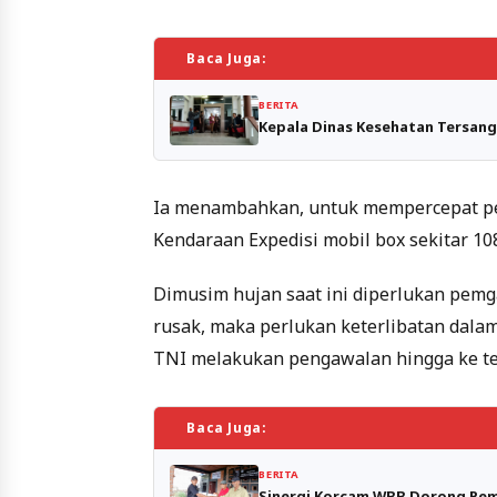
Baca Juga:
BERITA
Kepala Dinas Kesehatan Tersa
Ia menambahkan, untuk mempercepat pen
Kendaraan Expedisi mobil box sekitar 1
Dimusim hujan saat ini diperlukan pem
rusak, maka perlukan keterlibatan dalam
TNI melakukan pengawalan hingga ke te
Baca Juga:
BERITA
Sinergi Korcam WBB Dorong Pem