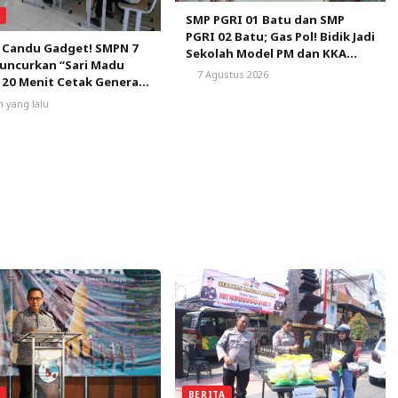
A
SMP PGRI 01 Batu dan SMP
PGRI 02 Batu; Gas Pol! Bidik Jadi
 Candu Gadget! SMPN 7
Sekolah Model PM dan KKA
uncurkan “Sari Madu
Pertama di Kota Batu
7 Agustus 2026
 20 Menit Cetak Generasi
ca
m yang lalu
BERITA
A