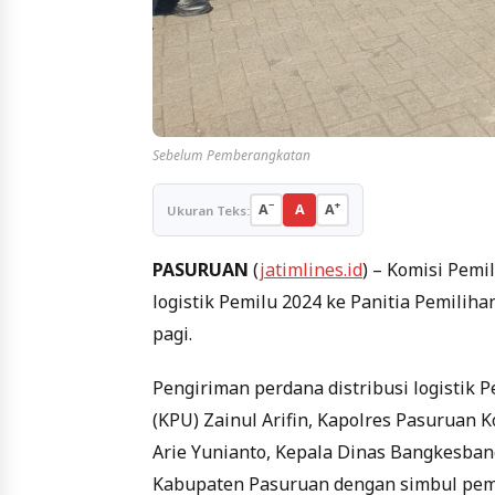
Sebelum Pemberangkatan
−
+
A
A
A
Ukuran Teks:
PASURUAN
(
jatimlines.id
) – Komisi Pem
logistik Pemilu 2024 ke Panitia Pemiliha
pagi.
Pengiriman perdana distribusi logistik
(KPU) Zainul Arifin, Kapolres Pasuruan
Arie Yunianto, Kepala Dinas Bangkesba
Kabupaten Pasuruan dengan simbul pem