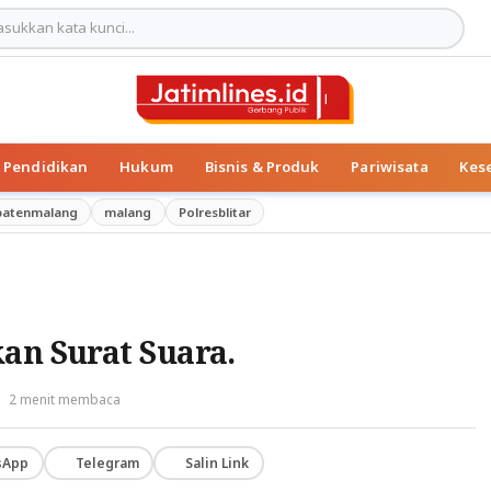
Pendidikan
Hukum
Bisnis & Produk
Pariwisata
Kes
patenmalang
malang
Polresblitar
an Surat Suara.
2 menit membaca
sApp
Telegram
Salin Link