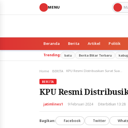
MENU
Beranda
Berita
Artikel
Politik
Trending:
batu
Berita Blitar Terbaru
kabu
KPU Resmi Distribusikan Surat Suara.
Home
BERITA
BERITA
KPU Resmi Distribusik
·
·
·
jatimlines1
9 Februari 2024
Diterbitkan 13:28
Bagikan:
Facebook
Twitter
What