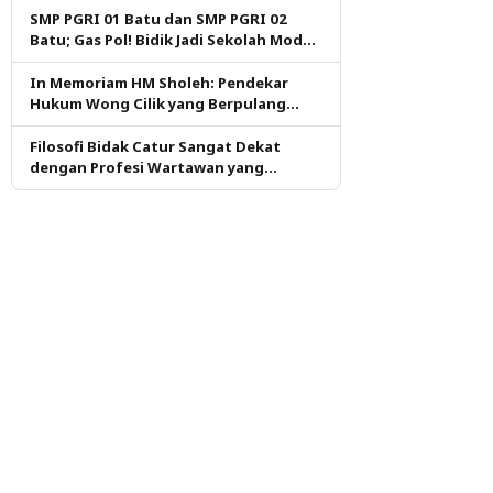
SMP PGRI 01 Batu dan SMP PGRI 02
Batu; Gas Pol! Bidik Jadi Sekolah Model
PM dan KKA Pertama di Kota Batu
In Memoriam HM Sholeh: Pendekar
Hukum Wong Cilik yang Berpulang
dalam Ketulusan
Filosofi Bidak Catur Sangat Dekat
dengan Profesi Wartawan yang
Dituntut Berpikir Kritis