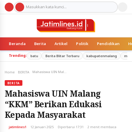
Beranda
Berita
Artikel
Politik
Pendidikan
H
Trending:
batu
Berita Blitar Terbaru
kabupatenmalang
mal
Mahasiswa UIN Malang “KKM” Berikan Edukasi Kepada Masyarakat
Home
BERITA
BERITA
Mahasiswa UIN Malang
“KKM” Berikan Edukasi
Kepada Masyarakat
jatimlines1
12 Januari 2025
Diperbarui 17:31
2 menit membaca