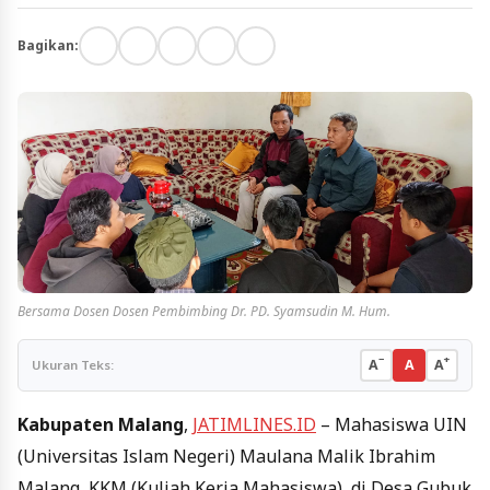
Bagikan:
Bersama Dosen Dosen Pembimbing Dr. PD. Syamsudin M. Hum.
−
+
A
A
A
Ukuran Teks:
Kabupaten Malang
,
JATIMLINES.ID
– Mahasiswa UIN
(Universitas Islam Negeri) Maulana Malik Ibrahim
Malang, KKM (Kuliah Kerja Mahasiswa), di Desa Gubuk