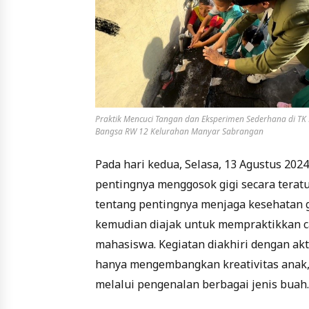
Praktik Mencuci Tangan dan Eksperimen Sederhana di T
Bangsa RW 12 Kelurahan Manyar Sabrangan
Pada hari kedua, Selasa, 13 Agustus 2024
pentingnya menggosok gigi secara terat
tentang pentingnya menjaga kesehatan gi
kemudian diajak untuk mempraktikkan c
mahasiswa. Kegiatan diakhiri dengan akt
hanya mengembangkan kreativitas anak,
melalui pengenalan berbagai jenis buah.