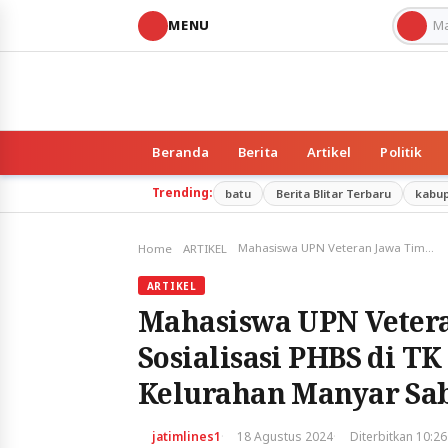
MENU
Beranda
Berita
Artikel
Politik
Trending:
batu
Berita Blitar Terbaru
kabu
Mahasiswa UPN Veteran Jawa Timur Melaksanakan Sosialisasi PHBS di TK Harapan Bangsa RW 12 Kelurahan Manyar Sabrangan
Home
ARTIKEL
ARTIKEL
Mahasiswa UPN Veter
Sosialisasi PHBS di T
Kelurahan Manyar Sa
·
·
jatimlines1
18 Agustus 2024
Diterbitkan 10:26