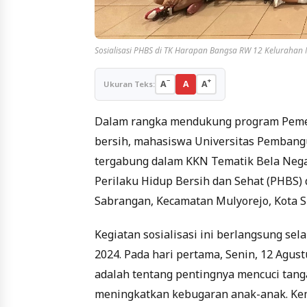
Sosialisasi PHBS di TK Harapan Bangsa RW 12 Keluraha
−
+
A
A
A
Ukuran Teks:
Dalam rangka mendukung program Pemer
bersih, mahasiswa Universitas Pembang
tergabung dalam KKN Tematik Bela Negar
Perilaku Hidup Bersih dan Sehat (PHBS)
Sabrangan, Kecamatan Mulyorejo, Kota S
Kegiatan sosialisasi ini berlangsung sel
2024. Pada hari pertama, Senin, 12 Agu
adalah tentang pentingnya mencuci tang
meningkatkan kebugaran anak-anak. Ke