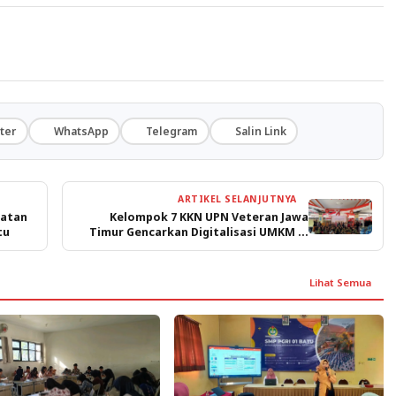
ter
WhatsApp
Telegram
Salin Link
ARTIKEL SELANJUTNYA
matan
Kelompok 7 KKN UPN Veteran Jawa
tu
Timur Gencarkan Digitalisasi UMKM di
Mulyorejo untuk Hadapi Tantangan
Pasar Modern
Lihat Semua