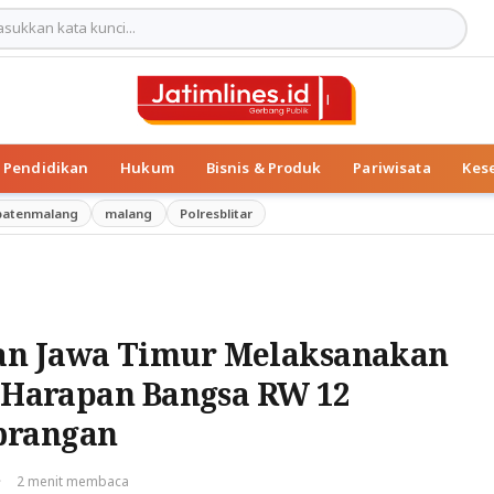
Pendidikan
Hukum
Bisnis & Produk
Pariwisata
Kes
patenmalang
malang
Polresblitar
an Jawa Timur Melaksanakan
K Harapan Bangsa RW 12
brangan
·
2 menit membaca