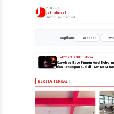
PENULIS
jatimlines1
Author · Jatimlines.id
Bagikan:
Facebook
Twit
ARTIKEL SEBELUMNYA
Kapolres Batu Pimpin Apel Kehor
dan Renungan Suci di TMP Kota Ba
BERITA TERKAIT