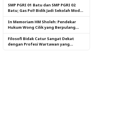
SMP PGRI 01 Batu dan SMP PGRI 02
Batu; Gas Pol! Bidik Jadi Sekolah Model
PM dan KKA Pertama di Kota Batu
In Memoriam HM Sholeh: Pendekar
Hukum Wong Cilik yang Berpulang
dalam Ketulusan
Filosofi Bidak Catur Sangat Dekat
dengan Profesi Wartawan yang
Dituntut Berpikir Kritis