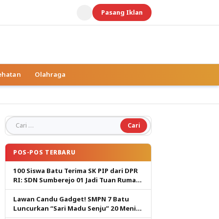
Pasang Iklan
ehatan
Olahraga
Cari untuk:
POS-POS TERBARU
100 Siswa Batu Terima SK PIP dari DPR
RI: SDN Sumberejo 01 Jadi Tuan Rumah,
Harapan Baru Pendidikan Gratis
Lawan Candu Gadget! SMPN 7 Batu
Luncurkan “Sari Madu Senju” 20 Menit
Cetak Generasi Pembaca