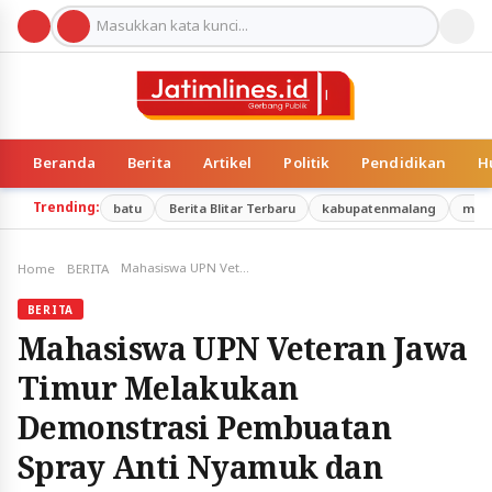
Beranda
Berita
Artikel
Politik
Pendidikan
H
Trending:
batu
Berita Blitar Terbaru
kabupatenmalang
mal
Mahasiswa UPN Veteran Jawa Timur Melakukan Demonstrasi Pembuatan Spray Anti Nyamuk dan Pewarna Alami
Home
BERITA
BERITA
Mahasiswa UPN Veteran Jawa
Timur Melakukan
Demonstrasi Pembuatan
Spray Anti Nyamuk dan