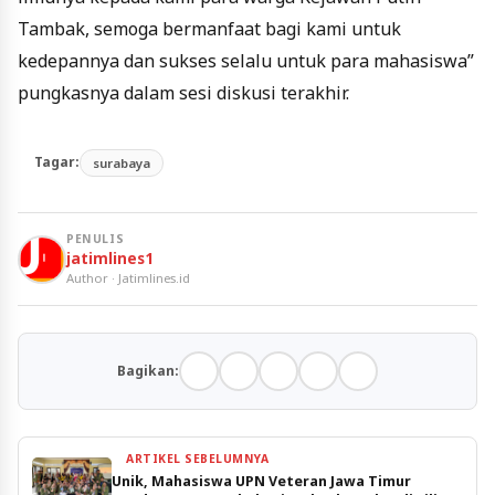
Tambak, semoga bermanfaat bagi kami untuk
kedepannya dan sukses selalu untuk para mahasiswa”
pungkasnya dalam sesi diskusi terakhir.
Tagar:
surabaya
PENULIS
jatimlines1
Author · Jatimlines.id
Bagikan:
ARTIKEL SEBELUMNYA
Unik, Mahasiswa UPN Veteran Jawa Timur