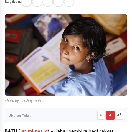
Bagikan:
photo by : akshayapatra
−
+
A
A
A
Ukuran Teks:
BATU
(
jatimlines.id
) – Kabar gembira bagi rakyat