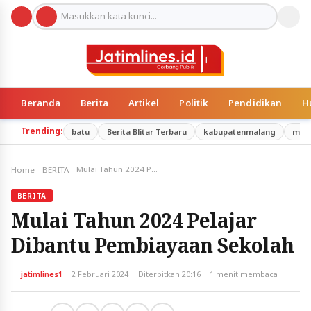
Beranda
Berita
Artikel
Politik
Pendidikan
H
Trending:
batu
Berita Blitar Terbaru
kabupatenmalang
mal
Mulai Tahun 2024 Pelajar Dibantu Pembiayaan Sekolah
Home
BERITA
BERITA
Mulai Tahun 2024 Pelajar
Dibantu Pembiayaan Sekolah
jatimlines1
2 Februari 2024
Diterbitkan 20:16
1 menit membaca