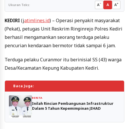
−
+
A
A
A
Ukuran Teks:
KEDIRI
(j
atimlines.id
) – Operasi penyakit masyarakat
(Pekat), petugas Unit Reskrim Ringinrejo Polres Kediri
berhasil mengamankan seorang terduga pelaku
pencurian kendaraan bermotor tidak sampai 6 jam.
Terduga pelaku Curanmor itu berinisial SS (43) warga
Desa/Kecamatan Kepung Kabupaten Kediri.
Baca Juga:
BERITA
Inilah Rincian Pembangunan Infrastruktur
Dalam 5 Tahun Kepemimpinan JIHAD