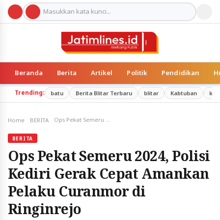
Beranda
Berita
Artikel
Politik
Pendidikan
H
Trending:
batu
Berita Blitar Terbaru
blitar
Kabtuban
kab
Ops Pekat Semeru 2024, Polisi Kediri Gerak Cepat Amankan Pelaku Curanmor di Ringinrejo
Home
BERITA
BERITA
Ops Pekat Semeru 2024, Polisi
Kediri Gerak Cepat Amankan
Pelaku Curanmor di
Ringinrejo