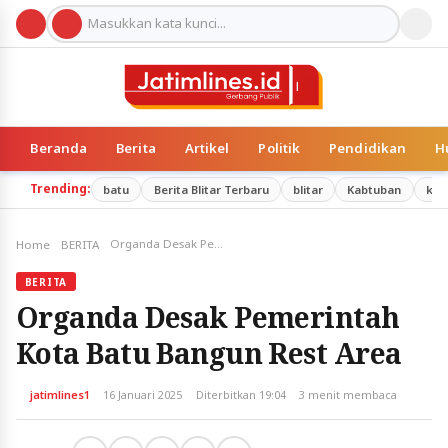
Beranda
Berita
Artikel
Politik
Pendidikan
H
Trending:
batu
Berita Blitar Terbaru
blitar
Kabtuban
kab
Organda Desak Pemerintah Kota Batu Bangun Rest Area
Home
BERITA
BERITA
Organda Desak Pemerintah
Kota Batu Bangun Rest Area
jatimlines1
16 Januari 2025
Diterbitkan 19:04
3 menit membaca