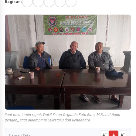
Bagikan:
Saat memimpin rapat: Wakil Ketua Organda Kota Batu, M.Zainal Huda
(tengah), saat didampingi Sekretaris dan Bendahara.
−
+
A
A
A
Ukuran Teks: