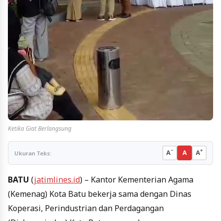
Ketika Giat Berlangsung
−
+
A
A
A
Ukuran Teks:
BATU
(
jatimlines.id
) – Kantor Kementerian Agama
(Kemenag) Kota Batu bekerja sama dengan Dinas
Koperasi, Perindustrian dan Perdagangan