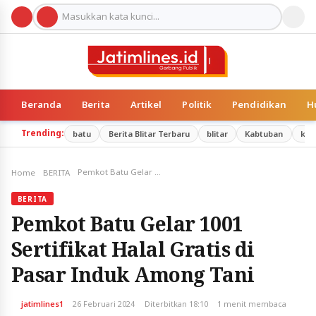
Beranda
Berita
Artikel
Politik
Pendidikan
H
Trending:
batu
Berita Blitar Terbaru
blitar
Kabtuban
kab
Pemkot Batu Gelar 1001 Sertifikat Halal Gratis di Pasar Induk Among Tani
Home
BERITA
BERITA
Pemkot Batu Gelar 1001
Sertifikat Halal Gratis di
Pasar Induk Among Tani
jatimlines1
26 Februari 2024
Diterbitkan 18:10
1 menit membaca