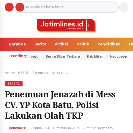
Beranda
Berita
Artikel
Politik
Pendidikan
H
Trending:
batu
Berita Blitar Terbaru
Kab blitar
kabupatenma
Penemuan Jenazah di Mess CV. YP Kota Batu, Polisi Lakukan Olah TKP
Home
BERITA
BERITA
Penemuan Jenazah di Mess
CV. YP Kota Batu, Polisi
Lakukan Olah TKP
jatimlines1
23 Juni 2024
Diterbitkan 21:25
2 menit membaca