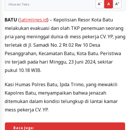
−
+
A
A
A
Ukuran Teks:
BATU
(
Jatimlines.id
) – Kepolisian Resor Kota Batu
melakukan evakuasi dan olah TKP penemuan seorang
pria yang meninggal dunia di mess pekerja CV. YP, yang
terletak di Jl. Samadi No. 2 Rt 02 Rw 10 Desa
Pesanggrahan, Kecamatan Batu, Kota Batu. Peristiwa
ini terjadi pada hari Minggu, 23 Juni 2024, sekitar
pukul 10.18 WIB.
Kasi Humas Polres Batu, Ipda Trimo, yang mewakili
Kapolres Batu, menyampaikan bahwa jenazah
ditemukan dalam kondisi telungkup di lantai kamar
mess pekerja CV. YP.
Baca Juga: