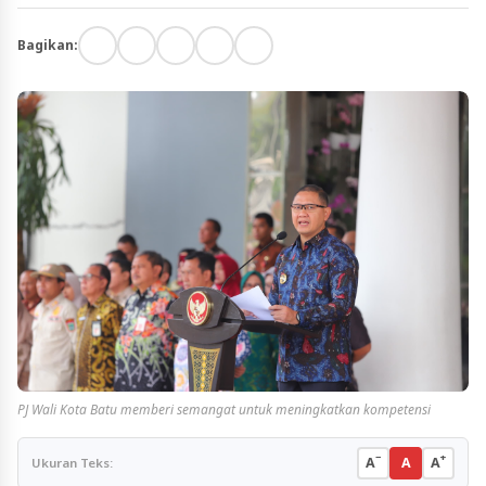
Bagikan:
PJ Wali Kota Batu memberi semangat untuk meningkatkan kompetensi
−
+
A
A
A
Ukuran Teks: