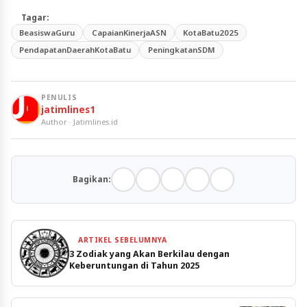
Tagar:
BeasiswaGuru
CapaianKinerjaASN
KotaBatu2025
PendapatanDaerahKotaBatu
PeningkatanSDM
PENULIS
jatimlines1
Author · Jatimlines.id
Bagikan:
ARTIKEL SEBELUMNYA
3 Zodiak yang Akan Berkilau dengan
Keberuntungan di Tahun 2025