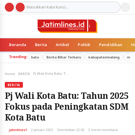
Beranda
Berita
Artikel
Politik
Pendidikan
H
Trending:
batu
Berita Blitar Terbaru
kabupatenmalang
mal
Pj Wali Kota Batu: Tahun 2025 Fokus pada Peningkatan SDM Kota Batu
Home
BERITA
BERITA
Pj Wali Kota Batu: Tahun 2025
Fokus pada Peningkatan SDM
Kota Batu
jatimlines1
2 Januari 2025
Diterbitkan 22:03
2 menit membaca