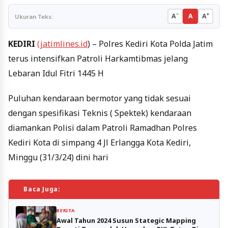
−
+
A
A
A
Ukuran Teks:
KEDIRI
(jatimlines.id
) – Polres Kediri Kota Polda Jatim
terus intensifkan Patroli Harkamtibmas jelang
Lebaran Idul Fitri 1445 H
Puluhan kendaraan bermotor yang tidak sesuai
dengan spesifikasi Teknis ( Spektek) kendaraan
diamankan Polisi dalam Patroli Ramadhan Polres
Kediri Kota di simpang 4 Jl Erlangga Kota Kediri,
Minggu (31/3/24) dini hari
Baca Juga:
BERITA
Awal Tahun 2024 Susun Stategic Mapping