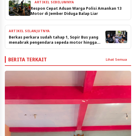
ARTIKEL SEBELUMNYA
Respon Cepat Aduan Warga Polisi Amankan 13
Motor di Jember Diduga Balap Liar
ARTIKEL SELANJUTNYA
Berkas perkara sudah tahap 1, Sopir Bus yang
menabrak pengendara sepeda motor hingga
tewas akan dilimpahkan
BERITA TERKAIT
Lihat Semua