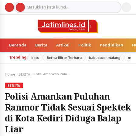
Beranda
Berita
Artikel
Politik
Pendidikan
H
Trending:
batu
Berita Blitar Terbaru
kabupatenmalang
mal
Polisi Amankan Puluhan Ranmor Tidak Sesuai Spektek di Kota Kediri Diduga Balap Liar
Home
BERITA
BERITA
Polisi Amankan Puluhan
Ranmor Tidak Sesuai Spektek
di Kota Kediri Diduga Balap
Liar