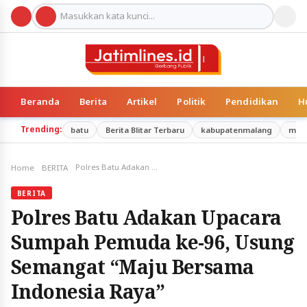
Beranda
Berita
Artikel
Politik
Pendidikan
H
Trending:
batu
Berita Blitar Terbaru
kabupatenmalang
mal
Polres Batu Adakan Upacara Sumpah Pemuda ke-96, Usung Semangat “Maju Bersama Indonesia Raya”
Home
BERITA
BERITA
Polres Batu Adakan Upacara
Sumpah Pemuda ke-96, Usung
Semangat “Maju Bersama
Indonesia Raya”