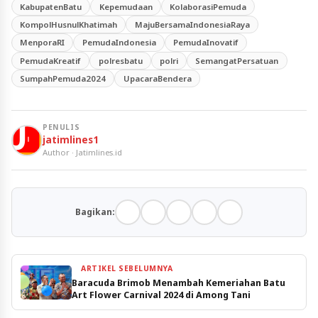
KabupatenBatu
Kepemudaan
KolaborasiPemuda
KompolHusnulKhatimah
MajuBersamaIndonesiaRaya
MenporaRI
PemudaIndonesia
PemudaInovatif
PemudaKreatif
polresbatu
polri
SemangatPersatuan
SumpahPemuda2024
UpacaraBendera
PENULIS
jatimlines1
Author · Jatimlines.id
Bagikan:
ARTIKEL SEBELUMNYA
Baracuda Brimob Menambah Kemeriahan Batu
Art Flower Carnival 2024 di Among Tani