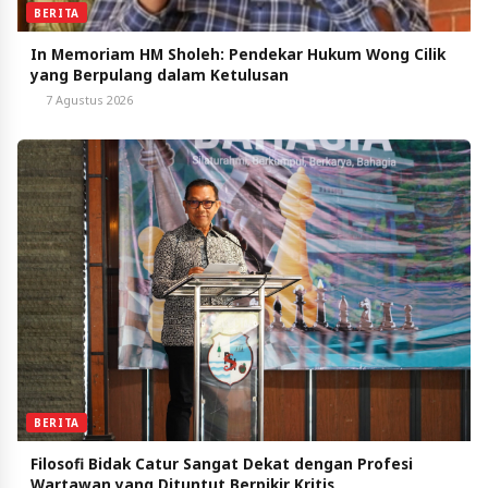
BERITA
In Memoriam HM Sholeh: Pendekar Hukum Wong Cilik
yang Berpulang dalam Ketulusan
7 Agustus 2026
BERITA
Filosofi Bidak Catur Sangat Dekat dengan Profesi
Wartawan yang Dituntut Berpikir Kritis