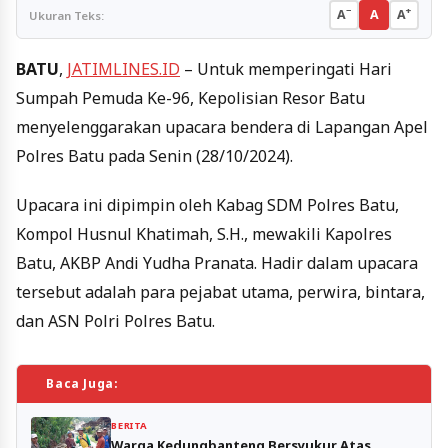
−
+
A
A
A
Ukuran Teks:
BATU
,
JATIMLINES.ID
– Untuk memperingati Hari
Sumpah Pemuda Ke-96, Kepolisian Resor Batu
menyelenggarakan upacara bendera di Lapangan Apel
Polres Batu pada Senin (28/10/2024).
Upacara ini dipimpin oleh Kabag SDM Polres Batu,
Kompol Husnul Khatimah, S.H., mewakili Kapolres
Batu, AKBP Andi Yudha Pranata. Hadir dalam upacara
tersebut adalah para pejabat utama, perwira, bintara,
dan ASN Polri Polres Batu.
Baca Juga:
BERITA
Warga Kedungbanteng Bersyukur Atas