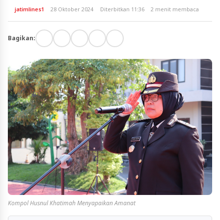
jatimlines1
28 Oktober 2024
Diterbitkan 11:36
2 menit membaca
Bagikan:
Kompol Husnul Khatimah Menyapaikan Amanat