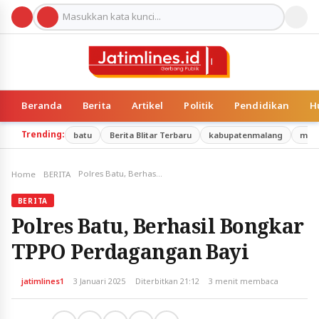
Beranda
Berita
Artikel
Politik
Pendidikan
H
Trending:
batu
Berita Blitar Terbaru
kabupatenmalang
mal
Polres Batu, Berhasil Bongkar TPPO Perdagangan Bayi
Home
BERITA
BERITA
Polres Batu, Berhasil Bongkar
TPPO Perdagangan Bayi
jatimlines1
3 Januari 2025
Diterbitkan 21:12
3 menit membaca