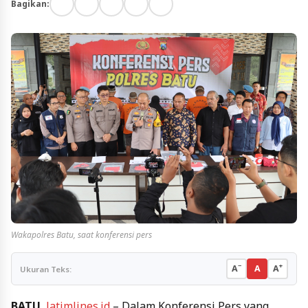
Bagikan:
Wakapolres Batu, saat konferensi pers
−
+
A
A
A
Ukuran Teks:
BATU
,
Jatimlines.id
– Dalam Konferensi Pers yang