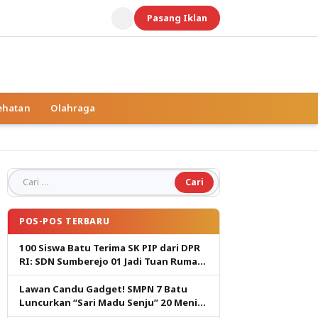
Pasang Iklan
ehatan
Olahraga
Cari untuk:
POS-POS TERBARU
100 Siswa Batu Terima SK PIP dari DPR
RI: SDN Sumberejo 01 Jadi Tuan Rumah,
Harapan Baru Pendidikan Gratis
Lawan Candu Gadget! SMPN 7 Batu
Luncurkan “Sari Madu Senju” 20 Menit
Cetak Generasi Pembaca