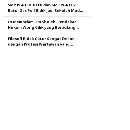
SMP PGRI 01 Batu dan SMP PGRI 02
Batu; Gas Pol! Bidik Jadi Sekolah Model
PM dan KKA Pertama di Kota Batu
In Memoriam HM Sholeh: Pendekar
Hukum Wong Cilik yang Berpulang
dalam Ketulusan
Filosofi Bidak Catur Sangat Dekat
dengan Profesi Wartawan yang
Dituntut Berpikir Kritis