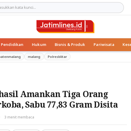
Pendidikan
Hukum
Bisnis & Produk
Pariwisata
Kes
patenmalang
malang
Polresblitar
erhasil Amankan Tiga Orang
koba, Sabu 77,83 Gram Disita
·
3 menit membaca