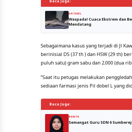
Baca Juga:
ARTIKEL
Waspada! Cuaca Ekstrem dan Be
Mendatang
Sebagaimana kasus yang terjadi di Jl Ka
berinisial DS (37 th ) dan HSW (29 th) b
puluh satu) gram sabu dan 2.000 (dua rib
”Saat itu petugas melakukan penggledah
sediaan farmasi jenis Pil dobel L yang d
Baca Juga:
BERITA
Semangat Guru SDN 6 Sumberejo