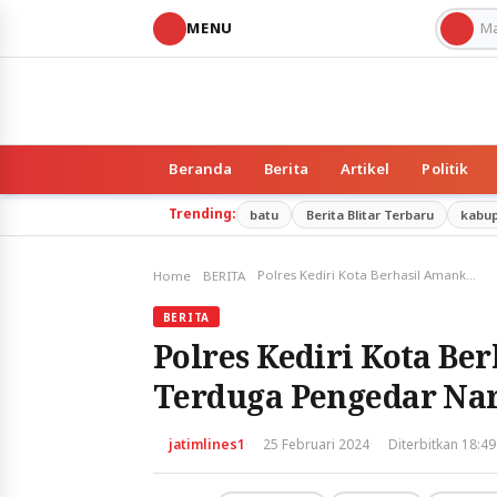
MENU
Beranda
Berita
Artikel
Politik
Trending:
batu
Berita Blitar Terbaru
kabu
Polres Kediri Kota Berhasil Amankan Tiga Orang Terduga Pengedar Narkoba, Sabu 77,83 Gram Disita
Home
BERITA
BERITA
Polres Kediri Kota B
Terduga Pengedar Nar
·
·
jatimlines1
25 Februari 2024
Diterbitkan 18:49