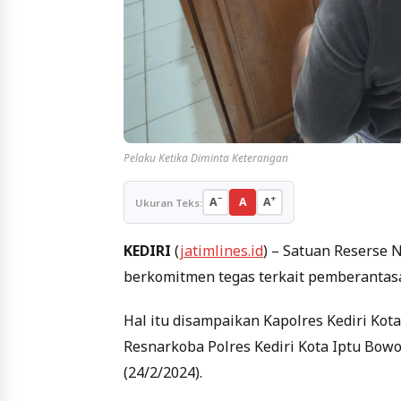
Pelaku Ketika Diminta Keterangan
−
+
A
A
A
Ukuran Teks:
KEDIRI
(
jatimlines.id
) – Satuan Reserse N
berkomitmen tegas terkait pemberantas
Hal itu disampaikan Kapolres Kediri Kota A
Resnarkoba Polres Kediri Kota Iptu Bowo 
(24/2/2024).