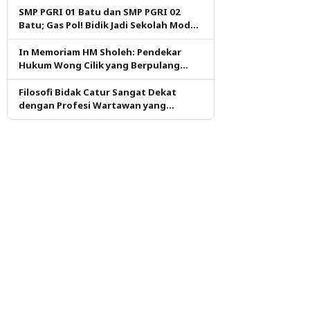
SMP PGRI 01 Batu dan SMP PGRI 02
Batu; Gas Pol! Bidik Jadi Sekolah Model
PM dan KKA Pertama di Kota Batu
In Memoriam HM Sholeh: Pendekar
Hukum Wong Cilik yang Berpulang
dalam Ketulusan
Filosofi Bidak Catur Sangat Dekat
dengan Profesi Wartawan yang
Dituntut Berpikir Kritis