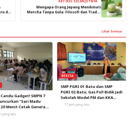
ARTIKEL SELANJUTNYA
a
Mengapa Orang Jepang Menikmati
ru di
Matcha Tanpa Gula: Filosofi dan Tradisi
di Balik Rasa Asli
Lihat Semua
BERITA
A
SMP PGRI 01 Batu dan SMP
PGRI 02 Batu; Gas Pol! Bidik Jadi
 Candu Gadget! SMPN 7
Sekolah Model PM dan KKA
uncurkan “Sari Madu
Pertama di Kota Batu
17 jam yang lalu
 20 Menit Cetak Generasi
ca
m yang lalu