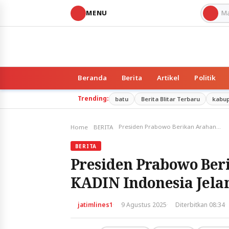
MENU
Beranda
Berita
Artikel
Politik
Trending:
batu
Berita Blitar Terbaru
kabu
Presiden Prabowo Berikan Arahan kepada Anggota KADIN Indonesia Jelang Retreat Nasional
Home
BERITA
BERITA
Presiden Prabowo Ber
KADIN Indonesia Jelan
·
·
·
jatimlines1
9 Agustus 2025
Diterbitkan 08:34