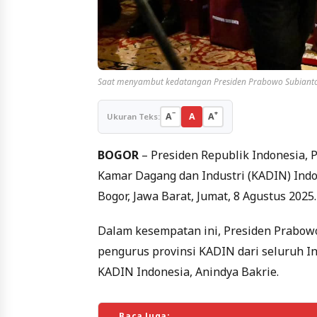
Saat menyambut kedatangan Presiden Prabowo Subiant
−
+
A
A
A
Ukuran Teks:
BOGOR
– Presiden Republik Indonesia,
Kamar Dagang dan Industri (KADIN) Indo
Bogor, Jawa Barat, Jumat, 8 Agustus 2025.
Dalam kesempatan ini, Presiden Prabow
pengurus provinsi KADIN dari seluruh I
KADIN Indonesia, Anindya Bakrie.
Baca Juga: