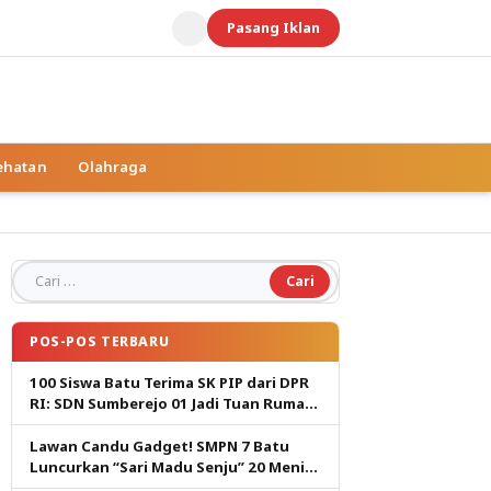
Pasang Iklan
ehatan
Olahraga
Cari untuk:
POS-POS TERBARU
100 Siswa Batu Terima SK PIP dari DPR
RI: SDN Sumberejo 01 Jadi Tuan Rumah,
Harapan Baru Pendidikan Gratis
Lawan Candu Gadget! SMPN 7 Batu
Luncurkan “Sari Madu Senju” 20 Menit
Cetak Generasi Pembaca