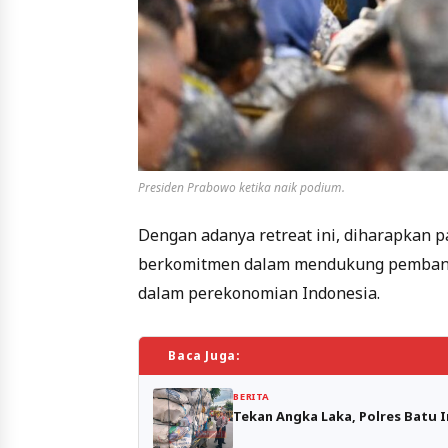
Presiden Prabowo ketika naik podium.
Dengan adanya retreat ini, diharapkan p
berkomitmen dalam mendukung pembang
dalam perekonomian Indonesia.
Baca Juga:
BERITA
Tekan Angka Laka, Polres Batu 