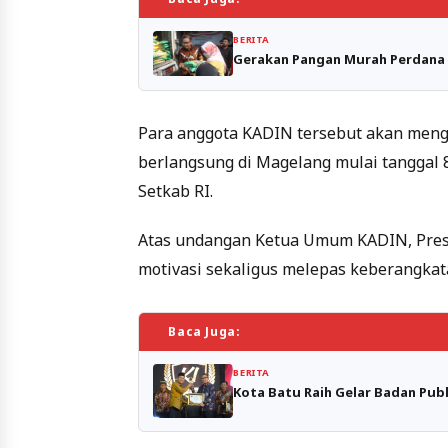
BERITA
Gerakan Pangan Murah Perdana 
Para anggota KADIN tersebut akan mengi
berlangsung di Magelang mulai tanggal 8
Setkab RI.
Atas undangan Ketua Umum KADIN, Pres
motivasi sekaligus melepas keberangkata
Baca Juga:
BERITA
Kota Batu Raih Gelar Badan Publ