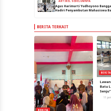
ARTIKEL SEBELUMNYA
Agus Harimurti Yudhoyono Bangg
Hadiri Penyambutan Mahasiswa Ba
ITS Surabaya
BERITA TERKAIT
BERIT
Lawan
Batu L
Senju”
Pemba
11 ja
BERITA