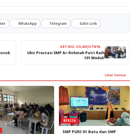
ter
WhatsApp
Telegram
Salin Link
ARTIKEL SELANJUTNYA
Sosok
Ukir Prestasi SMP Ar-Rohmah Putri Raih
101 Medali
Lihat Semua
BERITA
A
SMP PGRI 01 Batu dan SMP