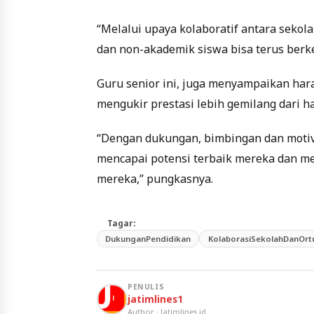
“Melalui upaya kolaboratif antara sekol
dan non-akademik siswa bisa terus berke
Guru senior ini, juga menyampaikan ha
mengukir prestasi lebih gemilang dari har
“Dengan dukungan, bimbingan dan motiva
mencapai potensi terbaik mereka dan m
mereka,” pungkasnya.
Tagar:
DukunganPendidikan
KolaborasiSekolahDanOrt
PENULIS
jatimlines1
Author · Jatimlines.id