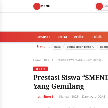
MENU
Beranda
Berita
Artikel
Politik
Trending:
batu
Berita Blitar Terbaru
kabu
Prestasi Siswa “SMENDUBA” Menuju Masa Depan Yang Gemilang
Home
BERITA
BERITA
Prestasi Siswa “SME
Yang Gemilang
·
·
·
jatimlines1
16 Januari 2025
Diperbarui 09:48