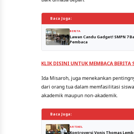
Baca Juga:
BERITA
Lawan Candu Gadget! SMPN 7 Bat
Pembaca
KLIK DISINI UNTUK MEMBACA BERITA
Ida Misaroh, juga menekankan pentingnya
dari orang tua dalam memfasilitasi sis
akademik maupun non-akademik.
Baca Juga:
ARTIKEL
Kontroversi Vonis Thomas Lemb