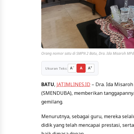
Orang nomor satu di SMPN 2 Batu, Dra. Ida Misaroh MPd
−
+
A
A
A
Ukuran Teks:
BATU
,
JATIMLINES.ID
– Dra. Ida Misaroh
(SMENDUBA), memberikan tanggapannya 
gemilang.
Menurutnya, sebagai guru, mereka sel
didik yang telah mencapai prestasi, ser
baik dimasa depan.