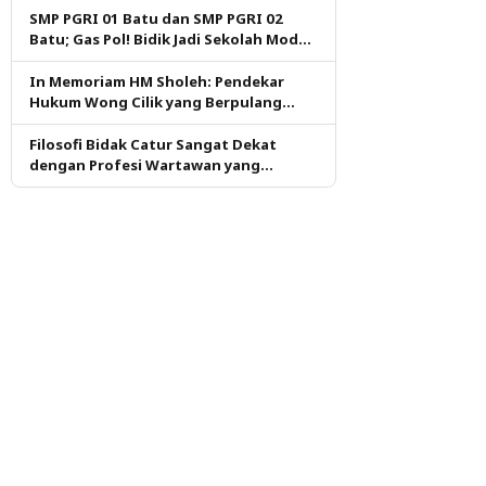
SMP PGRI 01 Batu dan SMP PGRI 02
Batu; Gas Pol! Bidik Jadi Sekolah Model
PM dan KKA Pertama di Kota Batu
In Memoriam HM Sholeh: Pendekar
Hukum Wong Cilik yang Berpulang
dalam Ketulusan
Filosofi Bidak Catur Sangat Dekat
dengan Profesi Wartawan yang
Dituntut Berpikir Kritis