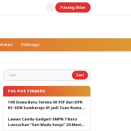
Pasang Iklan
ehatan
Olahraga
Cari untuk:
POS-POS TERBARU
100 Siswa Batu Terima SK PIP dari DPR
RI: SDN Sumberejo 01 Jadi Tuan Rumah,
Harapan Baru Pendidikan Gratis
Lawan Candu Gadget! SMPN 7 Batu
Luncurkan “Sari Madu Senju” 20 Menit
Cetak Generasi Pembaca