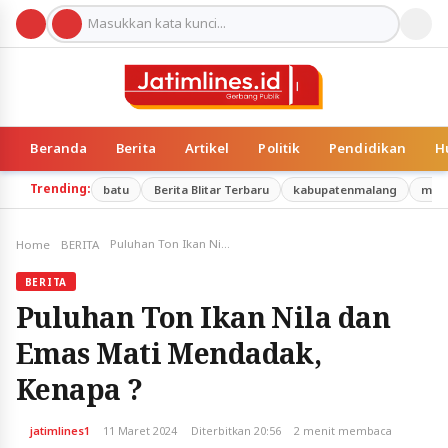
Beranda
Berita
Artikel
Politik
Pendidikan
H
Trending:
batu
Berita Blitar Terbaru
kabupatenmalang
mal
Puluhan Ton Ikan Nila dan Emas Mati Mendadak, Kenapa ?
Home
BERITA
BERITA
Puluhan Ton Ikan Nila dan
Emas Mati Mendadak,
Kenapa ?
jatimlines1
11 Maret 2024
Diterbitkan 20:56
2 menit membaca