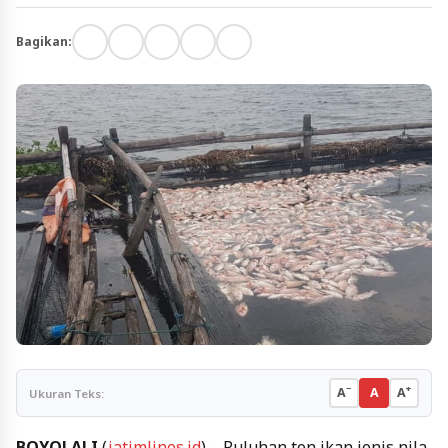
Bagikan:
−
+
A
A
A
Ukuran Teks:
BOYOLALI
(
jatimlines.id
) – Puluhan ton ikan jenis nila