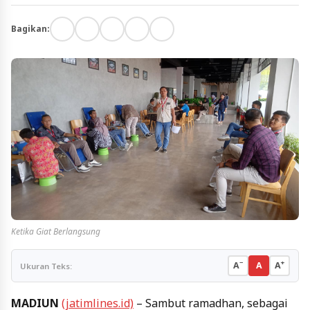
Bagikan:
Ketika Giat Berlangsung
−
+
A
A
A
Ukuran Teks:
MADIUN
(jatimlines.id)
– Sambut ramadhan, sebagai