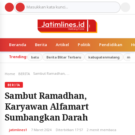
Beranda
Berita
Artikel
Politik
Pendidikan
H
Trending:
batu
Berita Blitar Terbaru
kabupatenmalang
mal
Sambut Ramadhan, Karyawan Alfamart Sumbangkan Darah
Home
BERITA
BERITA
Sambut Ramadhan,
Karyawan Alfamart
Sumbangkan Darah
jatimlines1
7 Maret 2024
Diterbitkan 17:57
2 menit membaca