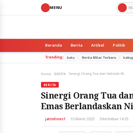
MENU
Beranda
Berita
Artikel
Politik
Trending:
batu
Berita Blitar Terbaru
kabu
Sinergi Orang Tua dan Sekolah Wujudkan Generasi Emas Berlandaskan Nilai Islam
Home
BERITA
BERITA
Sinergi Orang Tua da
Emas Berlandaskan Ni
·
·
·
jatimlines1
10 Maret 2025
Diterbitkan 14:35