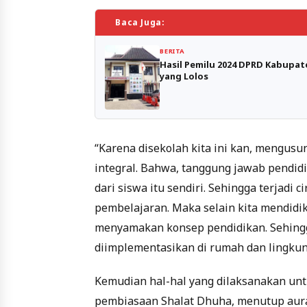
Baca Juga:
BERITA
Hasil Pemilu 2024 DPRD Kabupate
yang Lolos
“Karena disekolah kita ini kan, mengu
integral. Bahwa, tanggung jawab pendidi
dari siswa itu sendiri. Sehingga terjadi 
pembelajaran. Maka selain kita mendidik
menyamakan konsep pendidikan. Sehingga
diimplementasikan di rumah dan lingkun
Kemudian hal-hal yang dilaksanakan unt
pembiasaan Shalat Dhuha, menutup aurat,