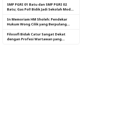
SMP PGRI 01 Batu dan SMP PGRI 02
Batu; Gas Pol! Bidik Jadi Sekolah Model
PM dan KKA Pertama di Kota Batu
In Memoriam HM Sholeh: Pendekar
Hukum Wong Cilik yang Berpulang
dalam Ketulusan
Filosofi Bidak Catur Sangat Dekat
dengan Profesi Wartawan yang
Dituntut Berpikir Kritis