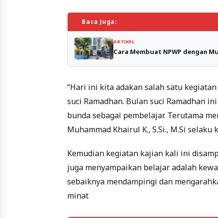
Baca Juga:
ARTIKEL
Cara Membuat NPWP dengan Mud
“Hari ini kita adakan salah satu kegiata
suci Ramadhan. Bulan suci Ramadhan in
bunda sebagai pembelajar. Terutama m
Muhammad Khairul K., S.Si., M.Si selaku
Kemudian kegiatan kajian kali ini disampa
juga menyampaikan belajar adalah kewa
sebaiknya mendampingi dan mengarahka
minat