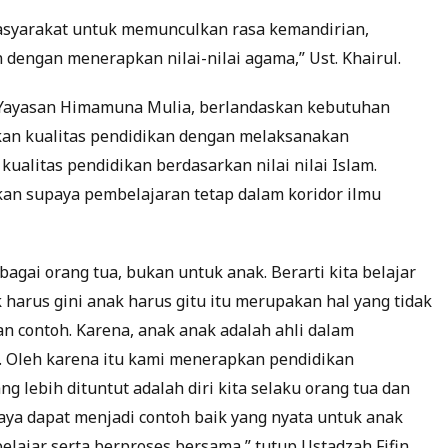
Masyarakat untuk memunculkan rasa kemandirian,
 dengan menerapkan nilai-nilai agama,” Ust. Khairul.
 Yayasan Himamuna Mulia, berlandaskan kebutuhan
kan kualitas pendidikan dengan melaksanakan
alitas pendidikan berdasarkan nilai nilai Islam.
an supaya pembelajaran tetap dalam koridor ilmu
bagai orang tua, bukan untuk anak. Berarti kita belajar
arus gini anak harus gitu itu merupakan hal yang tidak
n contoh. Karena, anak anak adalah ahli dalam
a. Oleh karena itu kami menerapkan pendidikan
g lebih dituntut adalah diri kita selaku orang tua dan
aya dapat menjadi contoh baik yang nyata untuk anak
lajar serta berproses bersama,” tutup Ustadzah Fifin