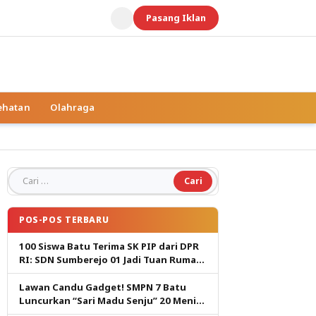
Pasang Iklan
ehatan
Olahraga
Cari untuk:
POS-POS TERBARU
100 Siswa Batu Terima SK PIP dari DPR
RI: SDN Sumberejo 01 Jadi Tuan Rumah,
Harapan Baru Pendidikan Gratis
Lawan Candu Gadget! SMPN 7 Batu
Luncurkan “Sari Madu Senju” 20 Menit
Cetak Generasi Pembaca